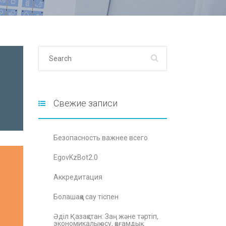
Свежие записи
Безопасность важнее всего
EgovKzBot2.0
Аккредитация
Болашаққа сау тіспен
Әділ Қазақстан: Заң және тәртіп,
экономикалық өсу, қоғамдық