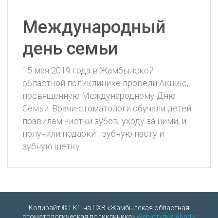
Международный
день семьи
15 мая 2019 года в Жамбылской
областной поликлинике провели Акцию,
посвященную Международному Дню
Семьи. Врачи-стоматологи обучали детей
правилам чистки зубов, уходу за ними, и
получили подарки - зубную пасту и
зубную щетку.
Копирайт © ГКП на ПХВ «Жамбылская областная
стоматологическая поликлиника»
Web-студия Abadiy