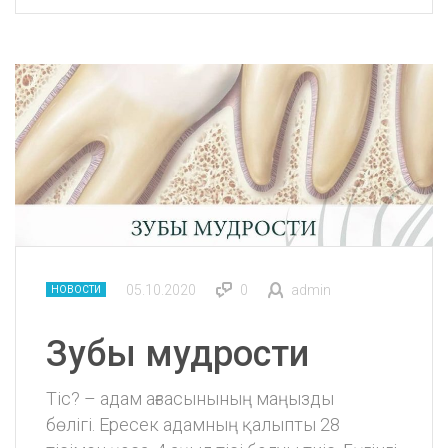
05.10.2020
0
admin
НОВОСТИ
Зубы мудрости
Тіс? – адам ағзасынының маңызды
бөлігі. Ересек адамның қалыпты 28