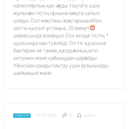
капиллярлық қан ағуды тоқтату үшін
жұлынған тістің орнына мақта салып
қояды. Сол мақтаны жақтарыңызбен
қатты қысып ұстаңыз, 20 минут
шамасында алмаңыз. Сол кезде тістің ?
қуысында қан түзіледі. Ол тіс қуысына
бактерия не тамақ қалдығының өтіп
кетуінен және қабынудан қорғайды.
Ұйысқан қанды сақтау үшін аузыңызды
шаймаңыз және…
01.10.2020
0
admin
НОВОСТИ