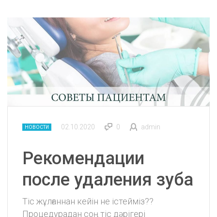
02.10.2020
0
admin
НОВОСТИ
Рекомендации
после удаления зуба
Тіс жұлғаннан кейін не істейміз??
Процедурадан соң тіс дәрігері