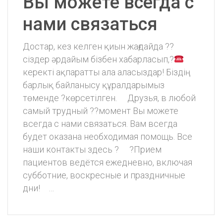
Вы можете всегда с
нами связаться
Достар, кез келген қиын жағдайда ??
сіздер əрдайым бізбен хабарласып,?
керекті ақпаратты ала аласыздар! Біздің
барлық байланысу құралдарымыз
төменде ?көрсетілген. ⠀ Друзья, в любой
самый трудный ??момент Вы можете
всегда с нами связаться. Вам всегда
будет оказана необходимая помощь. Все
наши контакты здесь ? ⠀ ?Прием
пациентов ведётся ежедневно, включая
субботние, воскресные и праздничные
дни! ⠀…