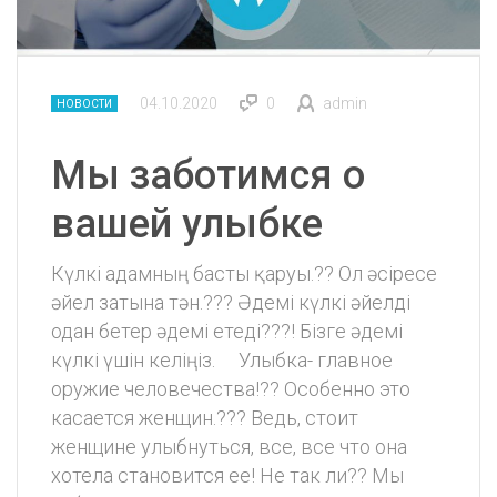
04.10.2020
0
admin
НОВОСТИ
Мы заботимся о
вашей улыбке
Күлкі адамның басты қаруы.?? Ол əсіресе
əйел затына тəн.?‍?? Əдемі күлкі əйелді
одан бетер əдемі етеді???! Бізге əдемі
күлкі үшін келіңіз. ⠀ Улыбка- главное
оружие человечества!?? Особенно это
касается женщин.?‍?? Ведь, стоит
женщине улыбнуться, все, все что она
хотела становится ее! Не так ли?? Мы