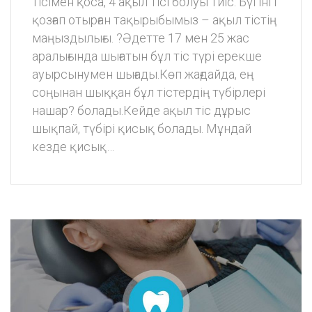
тісімен қоса, 4 ақыл тісі болуы тиіс. Бүгінгі
қозғап отырған тақырыбымыз – ақыл тістің
маңыздылығы. ?Әдетте 17 мен 25 жас
аралығында шығатын бұл тіс түрі ерекше
ауырсынумен шығады.Көп жағдайда, ең
соңынан шыққан бұл тістердің түбірлері
нашар? болады.Кейде ақыл тіс дұрыс
шықпай, түбірі қисық болады. Мұндай
кезде қисық…