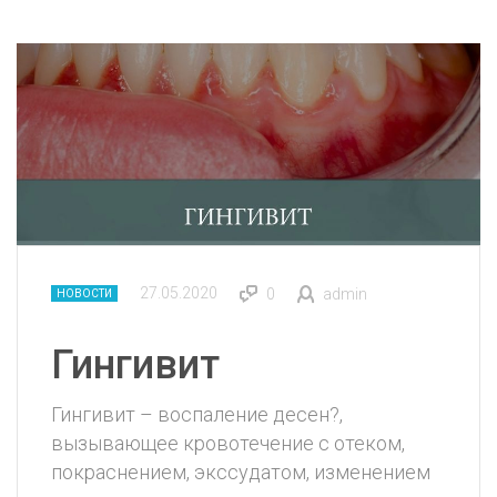
27.05.2020
0
admin
НОВОСТИ
Гингивит
Гингивит – воспаление десен?,
вызывающее кровотечение с отеком,
покраснением, экссудатом, изменением