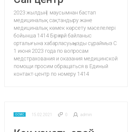
2023 жылдың 1 маусымнан бастап
медициналық сақтандыру және
медициналық көмек көрсету мәселелері
бойынша 1414 Біріңғай байланыс
орталығына хабарласуыңызды сұраймыз С
1 июня 2023 года по вопросам
медстрахования и оказания медицинской
помощи просим обращаться в Единый
контакт-центр по номеру 1414
15.02.2021
0
admin
ОСМС