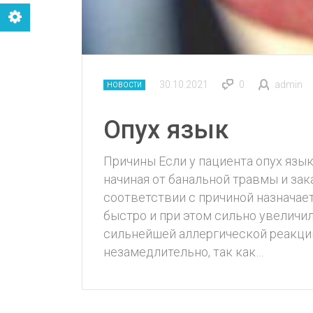
30.10.2021
0
admin
НОВОСТИ
Опух язык
Причины Если у пациента опух язы
начиная от банальной травмы и за
соответствии с причиной назначае
быстро и при этом сильно увеличи
сильнейшей аллергической реакции
незамедлительно, так как…