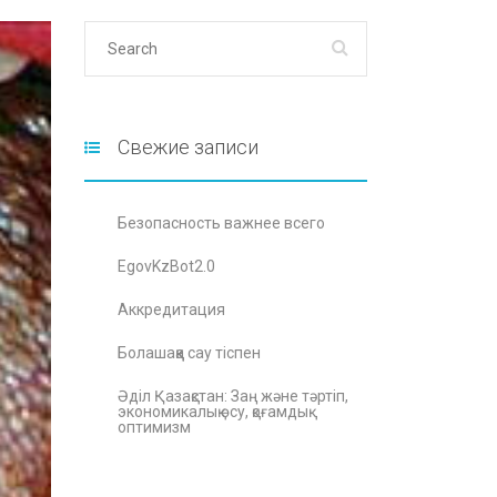
Свежие записи
Безопасность важнее всего
EgovKzBot2.0
Аккредитация
Болашаққа сау тіспен
Әділ Қазақстан: Заң және тәртіп,
экономикалық өсу, қоғамдық
оптимизм