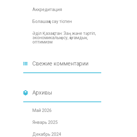
Аккредитация
Болашаққа сау тіспен
Әділ Қазақстан: Заң және тәртіп,
экономикалық өсу, қоғамдық
оптимизм
Свежие комментарии
Архивы
Май 2026
Январь 2025
Декабрь 2024