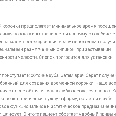
й коронки предполагает минимальное время посеще
енная коронка изготавливается напрямую в кабинете
ред началом протезирования врачу необходимо получи
пециальный размягченный силикон, при застывании
енности челюсти. Слепок пригодится для установки
 приступает к обточке зуба. Затем врач берет получ
ыбранный для создания временной коронки. Чаще все
нную после обточки культю зуба одевается слепок. К
 коронка, принявшая нужную форму, остается в зубе.
свое функциональное и эстетическое предназначение
 и шлифует. В итоге пациент обретает удобный привы