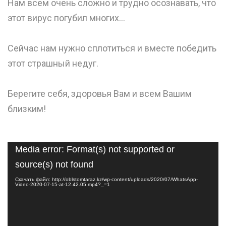
Нам всем очень сложно и трудно осознавать, что
этот вирус погубил многих…
⠀
Сейчас нам нужно сплотиться и вместе победить
этот страшный недуг.
⠀
Берегите себя, здоровья Вам и всем Вашим
близким!
Видеоплеер
Media error: Format(s) not supported or
source(s) not found
Скачать файл: http://oblstomtaraz.kz/wp-content/uploads/2020/07/WhatsApp-
Video-2020-07-15-at-12.42.05.mp4?_=1