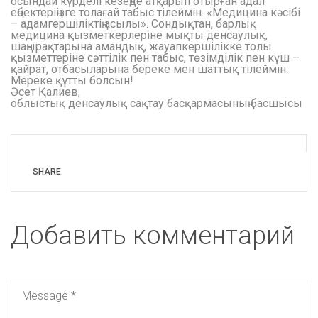
осындай күрделі кезеңде атқарып отырған адал
еңбектеріңізге толағай табыс тілеймін. «Медицина кәсібі
– адамгершіліктің асылы». Сондықтан, барлық
медицина қызметкерлеріне мықты денсаулық,
шаңырақтарына амандық, жауапкершілікке толы
қызметтеріне сәттілік пен табыс, төзімділік пен күш –
қайрат, отбасыларына береке мен шаттық тілеймін.
Мереке құтты болсын!
Әсет Қалиев,
облыстық денсаулық сақтау басқармасының басшысы
SHARE:
Добавить комментарий