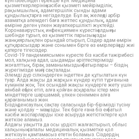
күнтізбесіндегі ерекше күн. Медицина
қызметкерлерінің кәсіби қызметі мейірімділік,
рақымшылық, адамгершілік сынды адами
құндылықтарға негізделуде. Бұл ақ желеңді әрбір
азаматқа әлемдегі баға жетпес құндылық, адам
өміріне деген үлкен жауапкершілікті жүктейді.
Коронавирустық инфекциямен күрестің алдыңғы
шебінде тұрып, өз қызметтік парызыңызды
жанқиярлықпен орындай отырып, Сіздер адам өмірін
құтқарасыздар және сонымен бірге өз өмірлеріңізді жиі
қатерге тігесіздер.
Covid-19 пандемиясымен күресте біз кәсіби тәжірибесі
мол, халқына адал, шыдамды әріптестерімізді
жоғалттық, бірақ заманымыздың батырлары – біздің
жүрегімізде мәңгі сақталады.
Әлемді дүр сілкіндерген індеттен де құтылатын күн
туар. Алда жақсы да жарқын күндер күтіп тұрғанына
күмәнім жоқ. Тек осындай жақсы күндерге жету үшін
аянбай еңбек етіп, алға қойған асқаралы істер мен
міндеттерге шаршамай, үлкен сеніммен алға
қарағанымыз жөн.
Біздің денсаулық сақтау саласында бір-бірімізді түсіну
және қолдау – маңызды. Тек бірге ғана біз ең батыл
кәсіби жоспарларды іске асыруда жетістіктерге қол
жеткізе аламыз.
Алдағы уақытта да осы үрдісті жалғастырып, облыс
халқының сапалы медициналық қызметке қол
жеткізуін қамтамасыз ететін боламыз. Сіздердің