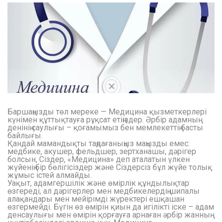
Баршаңызды төл мереке — Медицина қызметкерлері
күнімен құттықтауға рұқсат етіңіздер. Әрбір адамның
денінің саулығы – қоғамымыз бен мемлекеттің басты
байлығы.
Қандай мамандықты таңдағаныңыз маңызды емес:
медбике, акушер, фельдшер, зертханашы, дәрігер
болсын, Сіздер, «Медицина» деп аталатын үлкен
жүйенің бір бөлігісіздер және Сіздерсіз бұл жүйе толық
жұмыс істей алмайды.
Уақыт, адамгершілік және өмірлік құндылықтар
өзгереді, ал дәрігерлер мен медбикелердің шипалы
алақандары мен мейірімді жүректері ешқашан
өзгермейді. Бүгін өз өмірін қиын да игілікті іске – адам
денсаулығы мен өмірін қорғауға арнаған әрбір жанның