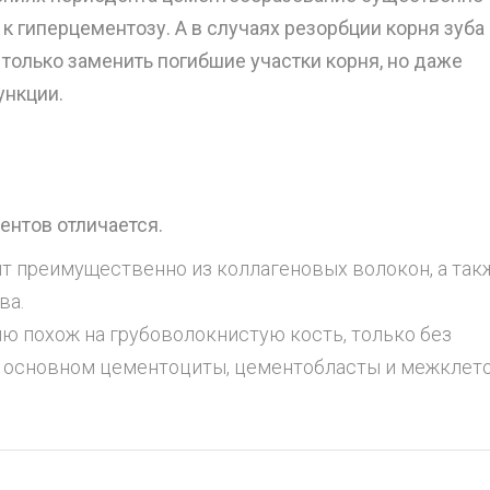
к гиперцементозу. А в случаях резорбции корня зуба
только заменить погибшие участки корня, но даже
ункции.
ентов отличается.
т преимущественно из коллагеновых волокон, а так
ва.
ию похож на грубоволокнистую кость, только без
в основном цементоциты, цементобласты и межклет