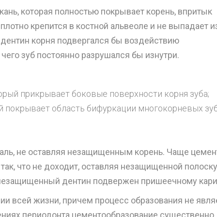
кань, которая полностью покрывает корень, впритык
 плотно крепится в костной альвеоле и не выпадает и
я дентин корня подвергался бы воздействию
 чего зуб постоянно разрушался бы изнутри.
орый прикрывает боковые поверхности корня зуба;
й покрывает область бифуркации многокорневых зуб
маль, не оставляя незащищенным корень. Чаще цемен
 так, что не доходит, оставляя незащищенной полоск
ак незащищенный дентин подвержен пришеечному кари
ии всей жизни, причем процесс образования не явля
ениях периодонта цементообразование существенно