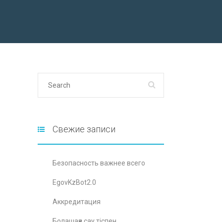
Свежие записи
Безопасность важнее всего
EgovKzBot2.0
Аккредитация
Болашаққа сау тіспен