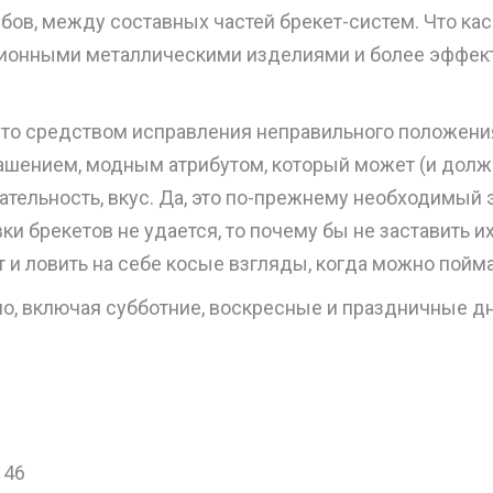
бов, между составных частей брекет-систем. Что кас
ционными металлическими изделиями и более эффе
то средством исправления неправильного положения
крашением, модным атрибутом, который может (и долж
ательность, вкус. Да, это по-прежнему необходимый 
вки брекетов не удается, то почему бы не заставить 
 и ловить на себе косые взгляды, когда можно пой
о, включая субботние, воскресные и праздничные дн
146