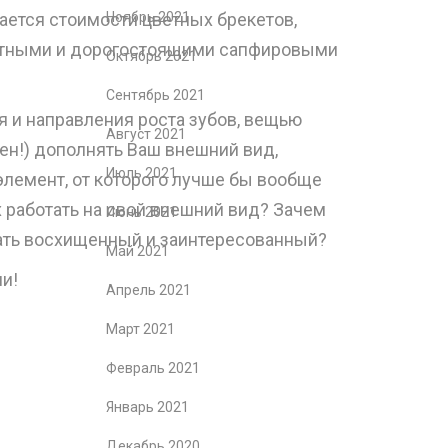
ается стоимости цветных брекетов,
Ноябрь 2021
ктными и дорогостоящими сапфировыми
Октябрь 2021
Сентябрь 2021
 и направления роста зубов, вещью
Август 2021
ен!) дополнять Ваш внешний вид,
Июль 2021
элемент, от которого лучше бы вообще
их работать на свой внешний вид? Зачем
Июнь 2021
мать восхищенный и заинтересованный?
Май 2021
и!
Апрель 2021
Март 2021
Февраль 2021
Январь 2021
Декабрь 2020