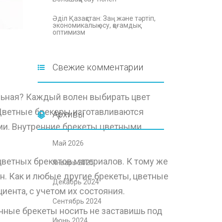
Әділ Қазақстан: Заң және тәртіп,
экономикалық өсу, қоғамдық
оптимизм
Свежие комментарии
льная? Каждый волен выбирать цвет
. Цветные брекеры изготавливаются
Архивы
ими. Внутренние брекеты цветными
Май 2026
ветных брекетов материалов. К тому же
Январь 2025
ин. Как и любые другие брекеты, цветные
Декабрь 2024
ента, с учетом их состояния.
Сентябрь 2024
ычные брекеты носить не заставишь под
Июнь 2024