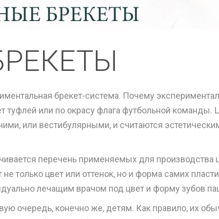
БРЕКЕТЫ
риментальная брекет-система. Почему эксперимента
вет туфлей или по окрасу флага футбольной команды
шними, или вестибулярными, и считаются эстетическ
ичивается перечень применяемых для производства ц
 не только цвет или оттенок, но и форма самих пласт
уально лечащим врачом под цвет и форму зубов паци
ую очередь, конечно же, детям. Как правило, их об