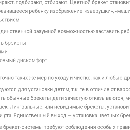
ирают, подбирают, отбирают. Цветной брекет станови
равившееся ребенку изображение: «зверушки», «машин
ьствием.
динственной разумной возможностью заставить ребе
ть брекеты
ими
иняемый дискомфорт
точно таких же мер по уходу и чистке, как и любые д
тся для установки детям, т.к. те в отличие от взр
сить обычные брекеты дети зачастую отказываются, 
ек. Лингвальные, или невидимые брекеты, установи
и рта. Единственный выход — установка цветных бре
е брекет-системы требуют соблюдения особых прави