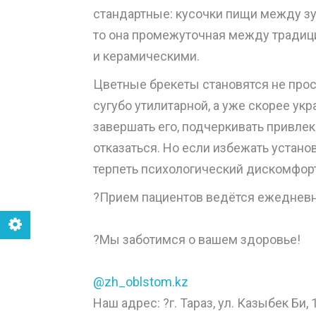
стандартные: кусочки пищи между зу
то она промежуточная между тради
и керамическими.
Цветные брекеты становятся не прос
сугубо утилитарной, а уже скорее у
завершать его, подчеркивать привлек
отказаться. Но если избежать устано
терпеть психологический дискомфорт
?Прием пациентов ведётся ежедневн
⠀
?Мы заботимся о вашем здоровье!
⠀
@zh_oblstom.kz
Наш адрес: ?г. Тараз, ул. Казыбек Би, 