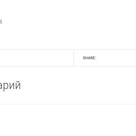
4
SHARE:
арий