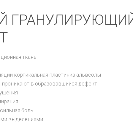
Й ГРАНУЛИРУЮЩИ
Т
яционная ткань
яции кортикальная пластинка альвеолы
и проникают в образовавшийся дефект
щущения
пирания
есильная боль
ными выделениями