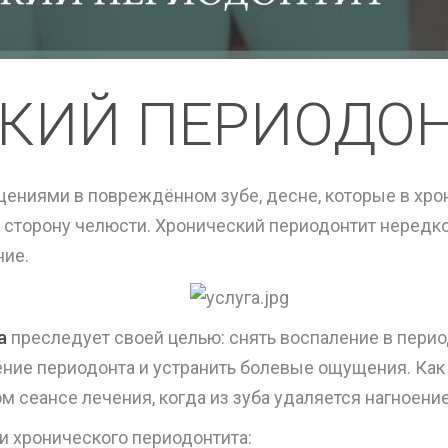
КИЙ ПЕРИОДО
ениями в повреждённом зубе, десне, которые в хр
ю сторону челюсти. Хронический периодонтит нередк
ние.
а
преследует своей целью: снять воспаление в пери
ние периодонта и устранить болевые ощущения. Как 
 сеансе лечения, когда из зуба удаляется нагноение
 хронического периодонтита: