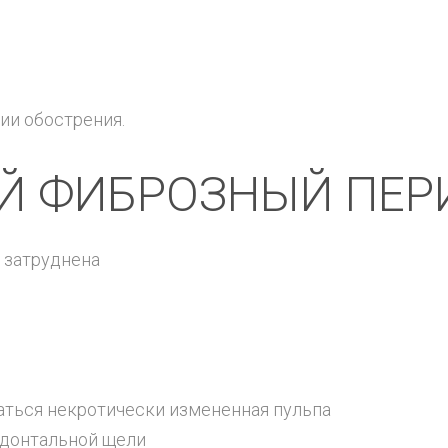
ии обострения.
Й ФИБРОЗНЫЙ ПЕР
 затруднена
аться некротически измененная пульпа
донтальной щели