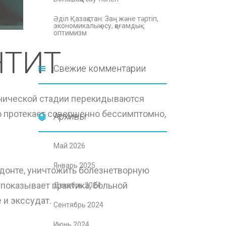
Әділ Қазақстан: Заң және тәртіп,
экономикалық өсу, қоғамдық
оптимизм
НТИТ
Свежие комментарии
онической стадии перекидываются
о протекает совершенно бессимптомно,
Архивы
Май 2026
Январь 2025
одонте, уничтожить болезнетворную
показывает практика, больной
Декабрь 2024
 и экссудат.
Сентябрь 2024
Июнь 2024