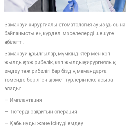
Заманауи хирургиялық стоматология ауыз қуысына
байланысты ең күрделі мәселелерді шешуге
қабілетті.
Заманауи құрылғылар, мүмкіндіктер мен көп
жылдық тәжірибелік, көп жылдық хирургиялық
емдеу тәжірибелігі бар біздің мамандарға
төменде берілген қызмет түрлерін іске асыра
алады:
— Имплантация
— Тістерді сақтайтын операция
— Қабынуды және ісінуді емдеу