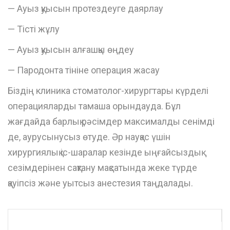
— Ауыз қуысын протездеуге даярлау
— Тісті жұлу
— Ауыз қуысын алғашқы өңдеу
— Пародонта тініне операция жасау
Біздің клиника стоматолог-хирургтары күрделі
операцияларды тамаша орындауда. Бұл
жағдайда барлық рәсімдер максималды сенімді
де, аурусынусыз өтуде. Әр науқас үшін
хирургиялық іс-шаралар кезінде ыңғайсыздық
сезімдерінен сақтану мақсатында жеке түрде
қауіпсіз және уытсыз анестезия таңдалады.