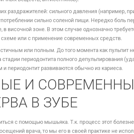
их раздражителей: сильного давления (например, пр
 употреблении сильно соленой пищи. Нередко боль пе
е, в височной зоне. В этом случае однозначно требуе
 схеме или с применение современных средств.
астичным или полным. До того момента как пульпит н
а стадии периодонтита полного депульпирования (уда
им и периодонтит развиваются обычно из кариеса.
ЫЕ И СОВРЕМЕННЫ
РВА В ЗУБЕ
иться с помощью мышьяка. Т.к. процесс этот болез
сещений врача, то мы его в своей практике не испол