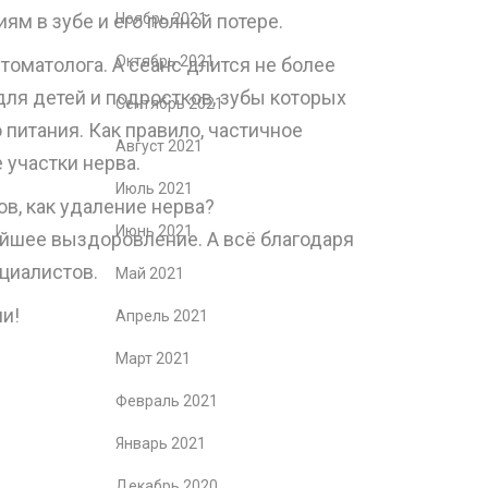
м в зубе и его полной потере.
Ноябрь 2021
Октябрь 2021
оматолога. А сеанс длится не более
для детей и подростков, зубы которых
Сентябрь 2021
питания. Как правило, частичное
Август 2021
 участки нерва.
Июль 2021
в, как удаление нерва?
Июнь 2021
ейшее выздоровление. А всё благодаря
циалистов.
Май 2021
и!
Апрель 2021
Март 2021
Февраль 2021
Январь 2021
Декабрь 2020