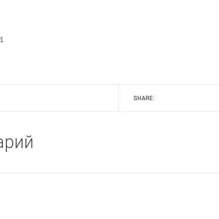
4
SHARE:
арий