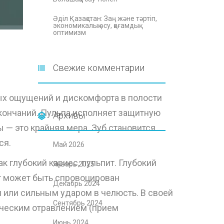
Әділ Қазақстан: Заң және тәртіп,
экономикалық өсу, қоғамдық
оптимизм
Свежие комментарии
ых ощущений и дискомфорта в полости
 окончаний. Пульпа исполняет защитную
Архивы
 — это крайняя мера. Зуб становится
ся.
Май 2026
 глубокий кариес, пульпит. Глубокий
Январь 2025
т может быть спровоцирован
Декабрь 2024
ли сильным ударом в челюсть. В своей
Сентябрь 2024
ическим отравлением (прием
Июнь 2024