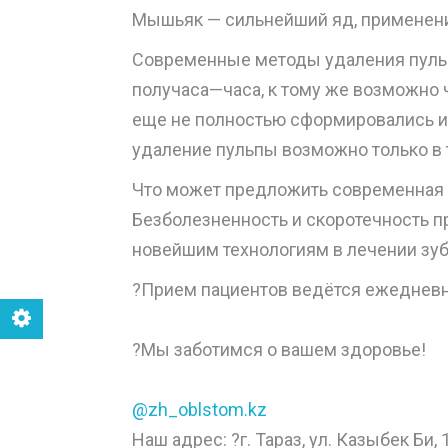
Мышьяк — сильнейший яд, применение
Современные методы удаления пульп
получаса—часа, к тому же возможно ч
еще не полностью сформировались и 
удаление пульпы возможно только в т
Что может предложить современная к
Безболезненность и скоротечность п
новейшим технологиям в лечении зуб
?Прием пациентов ведётся ежедневн
⠀
?Мы заботимся о вашем здоровье!
⠀
@zh_oblstom.kz
Наш адрес: ?г. Тараз, ул. Казыбек Би, 