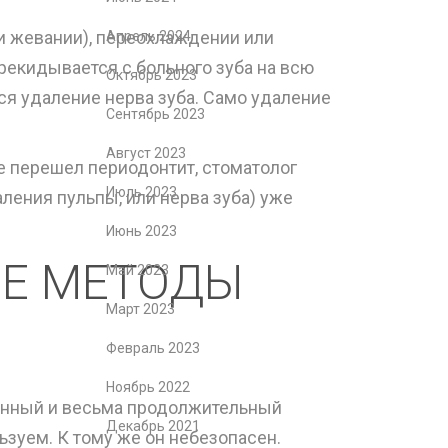
и жевании), переохлаждении или
Апрель 2024
рекидывается с больного зуба на всю
Октябрь 2023
тся удаление нерва зуба. Само удаление
Сентябрь 2023
Август 2023
е перешел периодонтит, стоматолог
Июль 2023
ления пульпы, или нерва зуба) уже
Июнь 2023
Е МЕТОДЫ
Май 2023
Март 2023
Февраль 2023
Ноябрь 2022
ненный и весьма продолжительный
Декабрь 2021
ьзуем. К тому же он небезопасен.