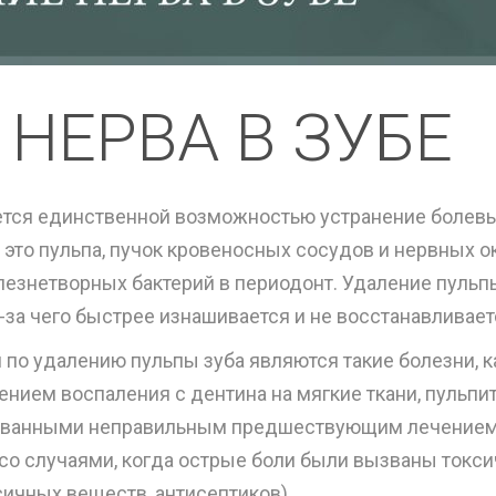
НЕРВА В ЗУБЕ
яется единственной возможностью устранение болев
 — это пульпа, пучок кровеносных сосудов и нервных
лезнетворных бактерий в периодонт. Удаление пульпы
з-за чего быстрее изнашивается и не восстанавливает
о удалению пульпы зуба являются такие болезни, как
нием воспаления с дентина на мягкие ткани, пульпи
ванными неправильным предшествующим лечением и
со случаями, когда острые боли были вызваны токс
ичных веществ, антисептиков).