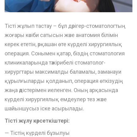
Тісті жұлып тастау – бұл дәрігер-стоматологтың
жоғары кәсіби сатысын және анатомия білімін
керек ететін, әрқашан өте күрделі хирургиялық
операция. Сонымен қатар, біздің стоматология
клиникаларында тәжірибелі стоматолог-
хирургтары максималды баламалы, заманауи
құрылғыларды қолданып, операция өткізудің
жаңа әдістерімен иеленген. Оның арқасында
күрделі хирургиялық емдеулер тез және
шайыншусыз іске асырылады.
Тісті жұлу көрсеткіштері:
— Тістің күрделі бұзылуы