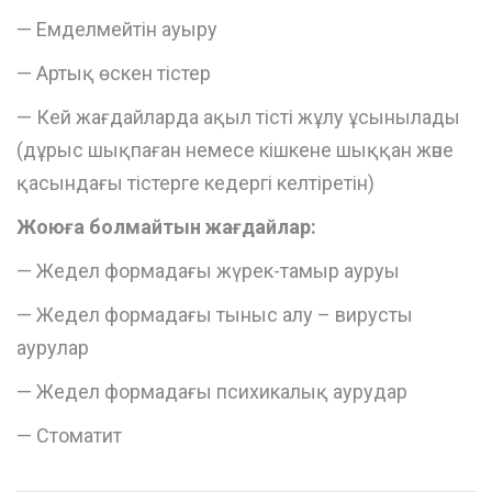
— Емделмейтін ауыру
— Артық өскен тістер
— Кей жағдайларда ақыл тісті жұлу ұсынылады
(дұрыс шықпаған немесе кішкене шыққан және
қасындағы тістерге кедергі келтіретін)
Жоюға болмайтын жағдайлар:
— Жедел формадағы жүрек-тамыр ауруы
— Жедел формадағы тыныс алу – вирусты
аурулар
— Жедел формадағы психикалық аурудар
— Стоматит