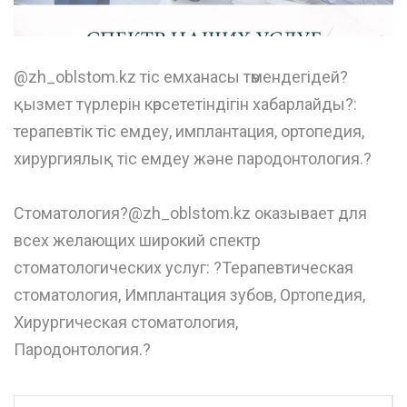
@zh_oblstom.kz тіс емханасы төмендегідей?
қызмет түрлерін көрсететіндігін хабарлайды?:
терапевтік тіс емдеу, имплантация, ортопедия,
хирургиялық тіс емдеу жəне пародонтология.?
⠀
Стоматология?@zh_oblstom.kz оказывает для
всех желающих широкий спектр
стоматологических услуг: ?Терапевтическая
стоматология, Имплантация зубов, Ортопедия,
Хирургическая стоматология,
Пародонтология.?