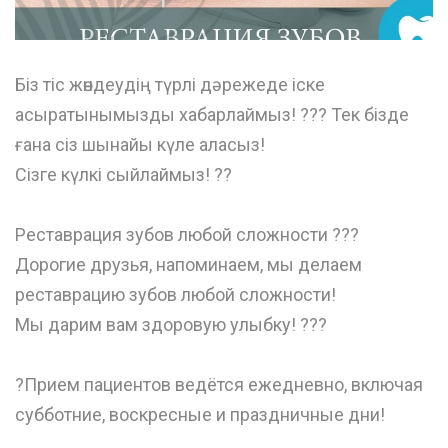
Біз тіс жөндеудің түрлі дəрежеде іске
асыратынымызды хабарлаймыз! ??? Тек бізде
ғана сіз шынайы күле аласыз!
Сізге күлкі сыйлаймыз! ??
⠀
Реставрация зубов любой сложности ???
Дорогие друзья, напоминаем, мы делаем
реставрацию зубов любой сложности!
Мы дарим вам здоровую улыбку! ???
⠀
?Прием пациентов ведётся ежедневно, включая
субботние, воскресные и праздничные дни!
⠀