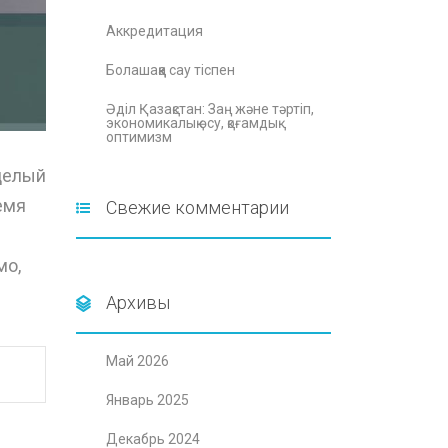
Аккредитация
Болашаққа сау тіспен
Әділ Қазақстан: Заң және тәртіп,
экономикалық өсу, қоғамдық
оптимизм
целый
емя
Свежие комментарии
мо,
Архивы
Май 2026
Январь 2025
Декабрь 2024