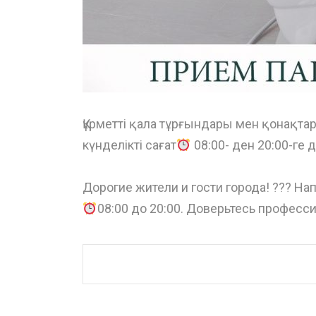
Құрметті қала тұрғындары мен қонақта
күнделікті сағат
08:00- ден 20:00-ге
⠀
Дорогие жители и гости города! ??? Н
08:00 до 20:00. Доверьтесь професси