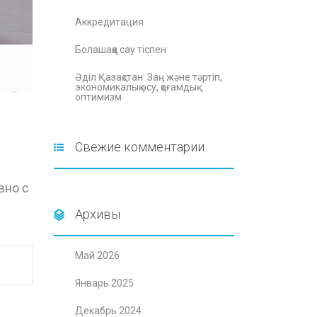
Аккредитация
Болашаққа сау тіспен
Әділ Қазақстан: Заң және тәртіп,
экономикалық өсу, қоғамдық
оптимизм
Свежие комментарии
вно с
Архивы
Май 2026
Январь 2025
Декабрь 2024