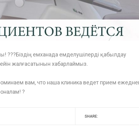
ры! ???Біздің емханада емделушілерді қабылдау
 дейін жалғасатынын хабарлаймыз.
апоминаем вам, что наша клиника ведет прием ежедне
оналам! ?
SHARE: