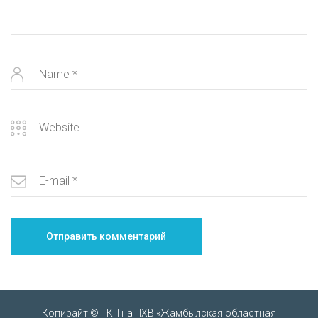
Копирайт © ГКП на ПХВ «Жамбылская областная