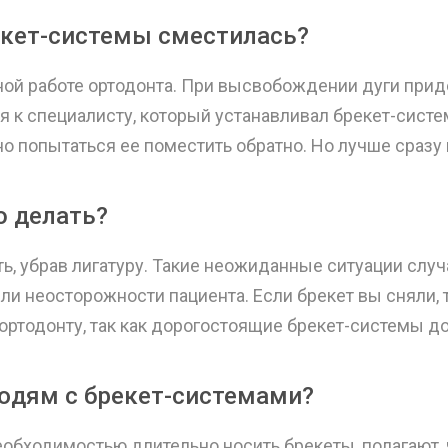
рекет-системы сместилась?
нной работе ортодонта. При высвобождении дуги пр
ся к специалисту, который устанавливал брекет-систе
о попытаться ее поместить обратно. Но лучше сразу
о делать?
, убрав лигатуру. Такие неожиданные ситуации случа
и неосторожности пациента. Если брекет вы сняли, т
 ортодонту, так как дорогостоящие брекет-системы 
юдям с брекет-системами?
обходимостью длительно носить брекеты, полагают, ч