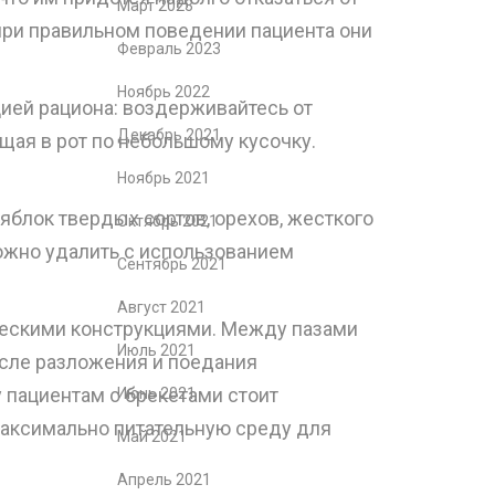
Март 2023
ри правильном поведении пациента они
Февраль 2023
Ноябрь 2022
ией рациона: воздерживайтесь от
Декабрь 2021
щая в рот по небольшому кусочку.
Ноябрь 2021
яблок твердых сортов, орехов, жесткого
Октябрь 2021
ложно удалить с использованием
Сентябрь 2021
Август 2021
ческими конструкциями. Между пазами
Июль 2021
осле разложения и поедания
пациентам с брекетами стоит
Июнь 2021
 максимально питательную среду для
Май 2021
Апрель 2021