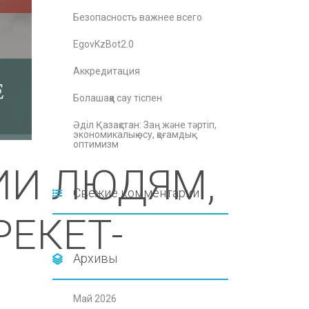
Безопасность важнее всего
EgovKzBot2.0
Аккредитация
Болашаққа сау тіспен
Әділ Қазақстан: Заң және тәртіп,
экономикалық өсу, қоғамдық
оптимизм
ИИ ЛЮДЯМ,
Свежие комментарии
ЕКЕТ-
Архивы
Май 2026