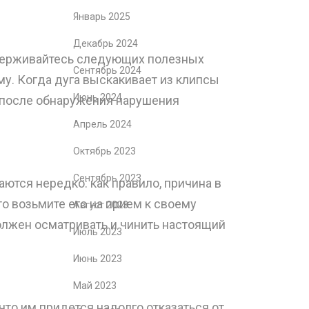
Январь 2025
Декабрь 2024
идерживайтесь следующих полезных
Сентябрь 2024
му. Когда дуга выскакивает из клипсы
Июнь 2024
 после обнаружения нарушения
Апрель 2024
Октябрь 2023
Сентябрь 2023
ются нередко: как правило, причина в
о возьмите его на прием к своему
Август 2023
должен осматривать и чинить настоящий
Июль 2023
Июнь 2023
Май 2023
то им придется надолго отказаться от