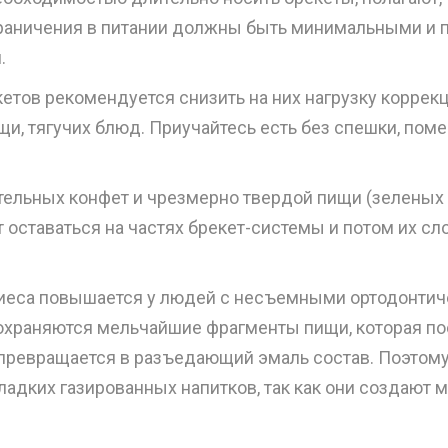
раничения в питании должны быть минимальными и п
.
тов рекомендуется снизить на них нагрузку коррекц
и, тягучих блюд. Приучайтесь есть без спешки, поме
ательных конфет и чрезмерно твердой пищи (зеленых 
 оставаться на частях брекет-системы и потом их с
кариеса повышается у людей с несъемными ортодонти
сохраняются мельчайшие фрагменты пищи, которая п
ревращается в разъедающий эмаль состав. Поэтому 
ладких газированных напитков, так как они создают