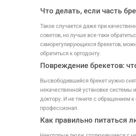
Что делать, если часть б
Такое случается даже при качестве
советов, но лучше все-таки обратить
саморегулирующихся брекетов, можн
обратиться к ортодонту.
Повреждение брекетов: чт
Высвободившийся брекет нужно снять
некачественной установке системы ил
доктору. И не тяните с обращением к
профессионал.
Как правильно питаться л
Некоторые люди, столкнувшиеся с не