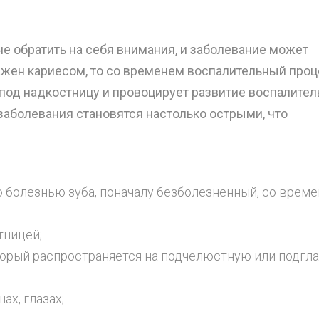
е обратить на себя внимания, и заболевание может
ажен кариесом, то со временем воспалительный про
 под надкостницу и провоцирует развитие воспалител
заболевания становятся настолько острыми, что
о болезнью зуба, поначалу безболезненный, со врем
тницей;
оторый распространяется на подчелюстную или подгл
ах, глазах;