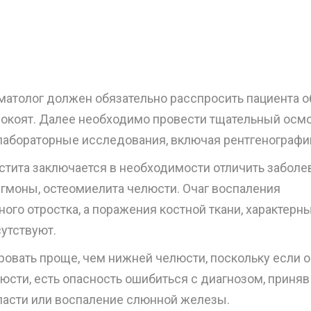
матолог должен обязательно расспросить пациента о
покоят. Далее необходимо провести тщательный осм
 лабораторные исследования, включая рентгенографи
тита заключается в необходимости отличить заболе
легмоны, остеомиелита челюсти. Очаг воспаления
ого отростка, а поражения костной ткани, характерн
сутствуют.
овать проще, чем нижней челюсти, поскольку если о
сти, есть опасность ошибиться с диагнозом, приняв
ласти или воспаление слюнной железы.