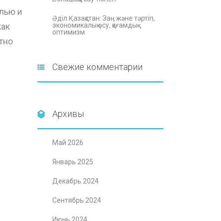
лью и
Әділ Қазақстан: Заң және тәртіп,
как
экономикалық өсу, қоғамдық
оптимизм
тно
Свежие комментарии
Архивы
Май 2026
Январь 2025
Декабрь 2024
Сентябрь 2024
Июнь 2024