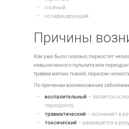
гнойный;
оссифицирующий.
Причины возн
Как уже было сказано, периостит челюс
невылеченного пульпита или периодон
травма мягких тканей, перелом челюсти
По причинам возникновения заболеван
воспалительный
— является осло
периодонта;
травматический
— возникает в ре
токсический
— развивается в рез