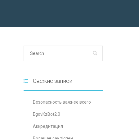
Свежие записи
Безопасность важнее всего
EgovKzBot2.0
Аккредитация
Болашаққа сау тіспен