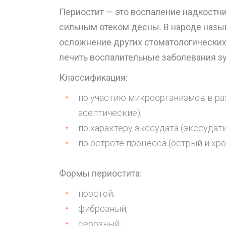
Периостит — это воспаление надкостн
сильным отеком десны. В народе назыв
осложнение других стоматологических
лечить воспалительные заболевания зу
Классификация:
по участию микроорганизмов в ра
асептические);
по характеру экссудата (экссуда
по остроте процесса (острый и хро
Формы периостита:
простой;
фиброзный;
серозный;