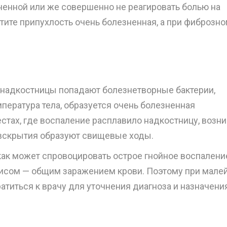
енной или же совершенно не реагировать болью на
тите припухлость очень болезненная, а при фиброзно
ни надкостницы попадают болезнетворные бактерии,
ература тела, образуется очень болезненная
местах, где воспаление расплавило надкостницу, возн
 вскрытия образуют свищевые ходы.
 как может спровоцировать острое гнойное воспалени
псисом — общим заражением крови. Поэтому при мал
титься к врачу для уточнения диагноза и назначени