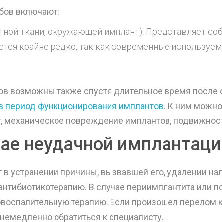
бов включают:
тной ткани, окружающей имплант). Представляет со
ется крайне редко, так как современные использу
в возможны также спустя длительное время после о
 в период функционирования имплантов
. К ним можно
, механическое повреждение имплантов, подвижност
чае неудачной имплантаци
 в устранении причины, вызвавшей его, удалении нал
нтибиотикотерапию. В случае периимплантита или п
овоспалительную терапию. Если произошел перелом к
 немедленно обратиться к специалисту.