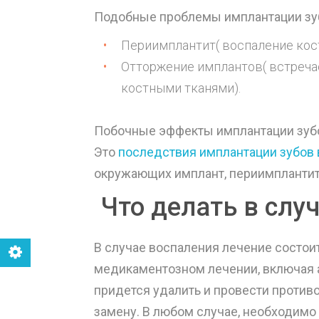
Подобные проблемы имплантации зу
Периимплантит( воспаление кос
Отторжение имплантов( встреча
костными тканями).
Побочные эффекты имплантации зубо
Это
последствия имплантации зубов
окружающих имплант, периимплантит
Что делать в слу
В случае воспаления лечение состоит
медикаментозном лечении, включая а
придется удалить и провести против
замену. В любом случае, необходимо