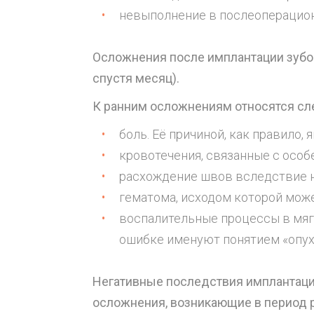
невыполнение в послеоперацион
Осложнения после имплантации зубов
спустя месяц).
К ранним осложнениям относятся с
боль. Её причиной, как правило
кровотечения, связанные с осо
расхождение швов вследствие н
гематома, исходом которой мож
воспалительные процессы в мяг
ошибке именуют понятием «опух
Негативные последствия имплантации
осложнения, возникающие в период р