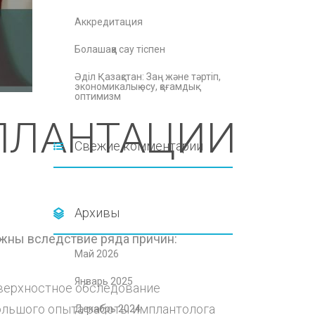
Аккредитация
Болашаққа сау тіспен
Әділ Қазақстан: Заң және тәртіп,
экономикалық өсу, қоғамдық
оптимизм
ПЛАНТАЦИИ
Свежие комментарии
Архивы
жны вследствие ряда причин:
Май 2026
Январь 2025
оверхностное обследование
ольшого опыта работы имплантолога
Декабрь 2024