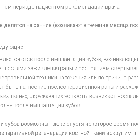
ном периоде пациентом рекомендаций врача.
 делятся на ранние (возникают в течение месяца по
ледующие:
, является отек после имплантации зубов, возникающ
бенностями заживления раны и состоянием свертыв
еправильной техники наложения или по причине ра
ет быть нагноение послеоперационной раны и расхо
ких тканях, окружающих челюсть, возникает воспал
оль» после имплантации зубов.
 зубов возможны также спустя некоторое время пос
епаративной регенерации костной ткани вокруг импл