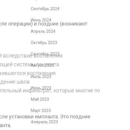
Сентябрь 2024
Июнь 2024
сле операции) и поздние (возникают
Апрель 2024
Октябрь 2023
Сентябрь 2023
ий вследствие воспаления
ающей системы пациента
Август 2023
звившегося воспаления
Июль 2023
ждение швов
Июнь 2023
ительный инфильтрат, которые многие по
Май 2023
Март 2023
ле установки импланта. Это поздние
Февраль 2023
анта.