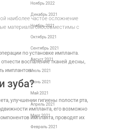
Ноябрь 2022
Декабрь 2021
бой наиболее частое осложнение
Ноябрь 2021
емые материалы биосовместимы с
Октябрь 2021
Сентябрь 2021
перации по установке импланта.
Август 2021
 отнести воспаление тканей десны,
ь имплантов.
Июль 2021
и зуба?
Июнь 2021
Май 2021
ета, улучшении гигиены полости рта,
Апрель 2021
одвижности импланта, его возможно
Март 2021
омпонентов импланта, проводят их
Февраль 2021