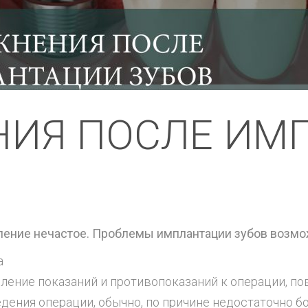
ИЯ ПОСЛЕ ИМ
ление нечастое. Проблемы имплантации зубов возмо
а
ление показаний и противопоказаний к операции, п
дения операции, обычно, по причине недостаточно б