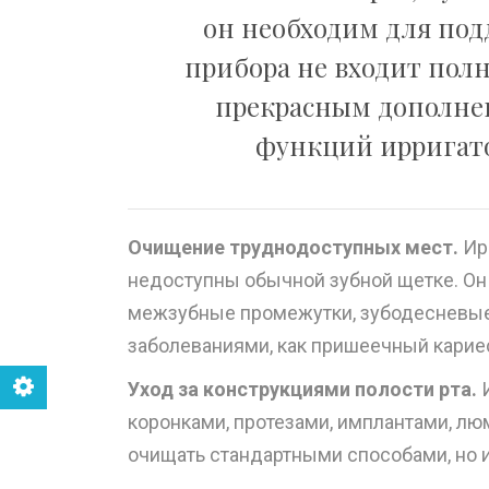
он необходим для под
прибора не входит полн
прекрасным дополнени
функций ирригат
Очищение труднодоступных мест.
Ирр
недоступны обычной зубной щетке. Он н
межзубные промежутки, зубодесневые 
заболеваниями, как пришеечный кариес,
Уход за конструкциями полости рта.
И
коронками, протезами, имплантами, л
очищать стандартными способами, но и