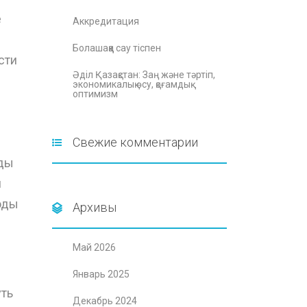
е
Аккредитация
Болашаққа сау тіспен
сти
Әділ Қазақстан: Заң және тәртіп,
экономикалық өсу, қоғамдық
оптимизм
Свежие комментарии
оды
я
оды
Архивы
Май 2026
Январь 2025
уть
Декабрь 2024