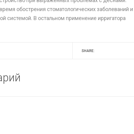
стройство при выраженных проблемах с деснами.
 время обострения стоматологических заболеваний и
ой системой. В остальном применение ирригатора
SHARE:
арий