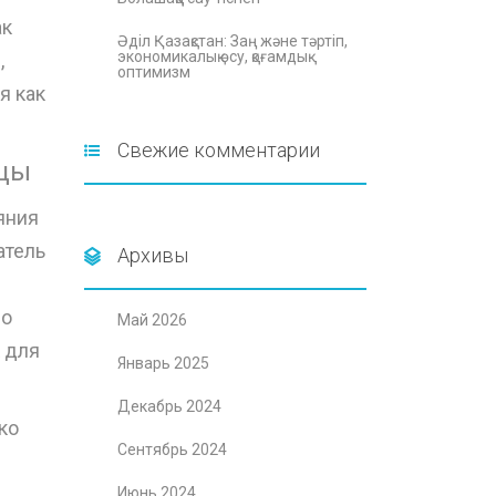
ак
Әділ Қазақстан: Заң және тәртіп,
экономикалық өсу, қоғамдық
,
оптимизм
я как
Свежие комментарии
ицы
яния
атель
Архивы
но
Май 2026
 для
Январь 2025
Декабрь 2024
ко
Сентябрь 2024
Июнь 2024