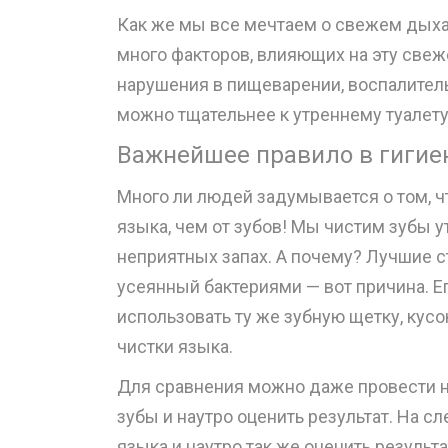
Как же мы все мечтаем о свежем дыхан
много факторов, влияющих на эту свеже
нарушения в пищеварении, воспалитель
можно тщательнее к утреннему туалету 
Важнейшее правило в гигиен
Много ли людей задумывается о том, ч
языка, чем от зубов! Мы чистим зубы у
неприятных запах. А почему? Лучшие с
усеянный бактериями — вот причина. Е
использовать ту же зубную щетку, кус
чистки языка.
Для сравнения можно даже провести н
зубы и наутро оценить результат. На 
языка и наутро так же оценить результ