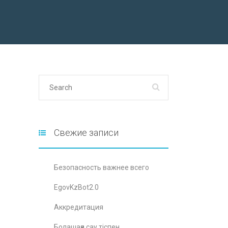
Свежие записи
Безопасность важнее всего
EgovKzBot2.0
Аккредитация
Болашаққа сау тіспен