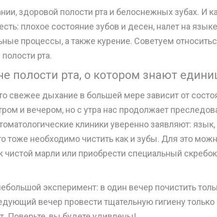
ии, здоровой полости рта и белоснежных зубах. И к
сть: плохое состояние зубов и десен, налет на языке
ные процессы, а также курение. Советуем относитьс
полости рта.
е полости рта, о котором знают един
то свежее дыхание в большей мере зависит от состо
тром и вечером, но с утра нас продолжает преследов
томатологические клиники уверенно заявляют: язык,
го тоже необходимо чистить как и зубы. Для это мож
ок чистой марли или приобрести специальный скребок
ебольшой эксперимент: в один вечер почистить толь
следующий вечер провести тщательную гигиену только
ат. Поверьте, вы будете удивлены!