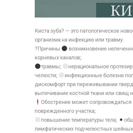
Киста зуба? — это патологическое нов
организма на инфекцию или травму. ⠀
?Причины
возникновение нелеченно
корневых каналов;
травмы;
нерациональное протезир
челюсти;
инфекционные болезни поло
дискомфорт при пережевывании твер
выпячивание костной ткани или свищ н
Обострение может сопровождаться
поврежденного участка;
повышение температуры тела;
общ
лимфатических подчелюстных шейных