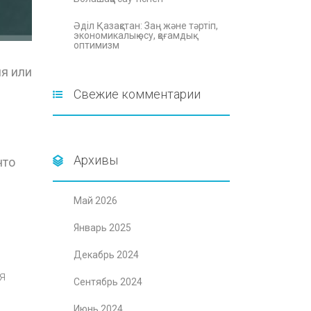
Әділ Қазақстан: Заң және тәртіп,
экономикалық өсу, қоғамдық
оптимизм
я или
Свежие комментарии
Архивы
что
Май 2026
Январь 2025
Декабрь 2024
я
Сентябрь 2024
Июнь 2024