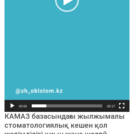
00:00
00:17
КАМАЗ базасындағы жылжымалы
стоматологиялық кешен қол