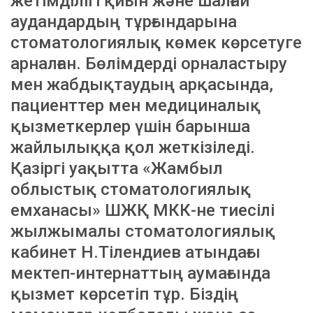
жетімділігі қиын және шалғай
аудандардың тұрғындарына
стоматологиялық көмек көрсетуге
арналған. Бөлімдерді орналастыру
мен жабдықтаудың арқасында,
пациенттер мен медициналық
қызметкерлер үшін барынша
жайлылыққа қол жеткізіледі.
Қазіргі уақытта «Жамбыл
облыстық стоматологиялық
емханасы» ШЖҚ МКК-не тиесілі
жылжымалы стоматологиялық
кабинет Н.Тілендиев атындағы
мектеп-интернаттың аумағында
қызмет көрсетіп тұр. Біздің