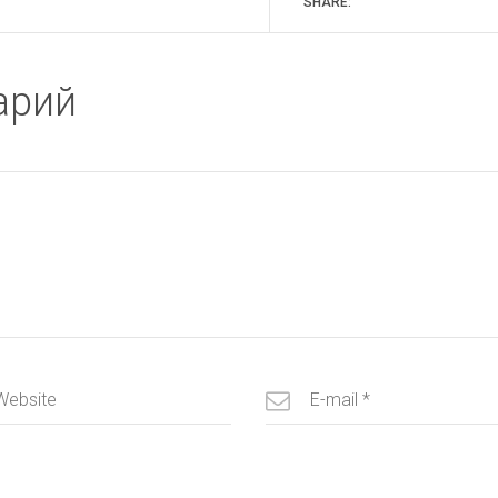
SHARE:
арий