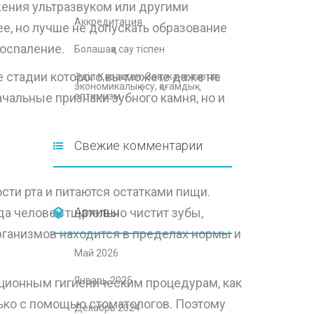
жения ультразвуком или другими
Аккредитация
е, но лучше не допускать образование
воспаление.
Болашаққа сау тіспен
ые стадии которого вы можете даже не
Әділ Қазақстан: Заң және тәртіп,
экономикалық өсу, қоғамдық
ачальные признаки зубного камня, но и
оптимизм
Свежие комментарии
сти рта и питаются остатками пищи.
Архивы
а человек тщательно чистит зубы,
рганизмов находится в пределах нормы и
Май 2026
Январь 2025
иционным гигиеническим процедурам, как
ько с помощью стоматологов. Поэтому
Декабрь 2024