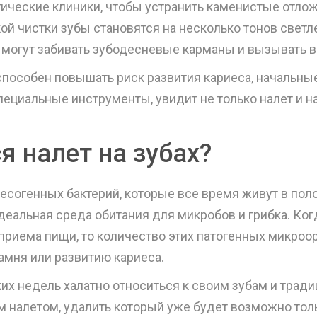
ические клиники, чтобы устранить каменистые отло
й чистки зубы становятся на несколько тонов светле
я могут забивать зубодесневые карманы и вызывать 
 способен повышать риск развития кариеса, начальн
пециальные инструменты, увидит не только налет и н
я налет на зубах?
есогенных бактерий, которые все время живут в поло
еальная среда обитания для микробов и грибка. Когд
приема пищи, то количество этих патогенных микроо
амня или развитию кариеса.
ких недель халатно относиться к своим зубам и трад
 налетом, удалить который уже будет возможно тол