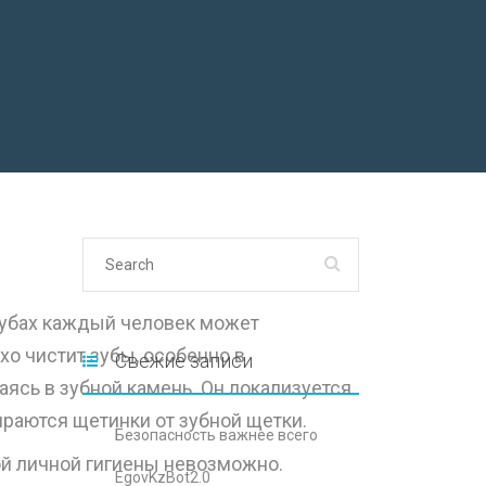
 зубах каждый человек может
о чистит зубы, особенно в
Свежие записи
аясь в зубной камень. Он локализуется
ираются щетинки от зубной щетки.
Безопасность важнее всего
ой личной гигиены невозможно.
EgovKzBot2.0