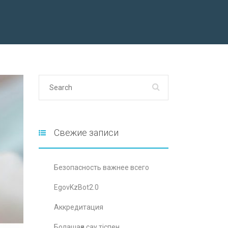
Свежие записи
Безопасность важнее всего
EgovKzBot2.0
Аккредитация
Болашаққа сау тіспен