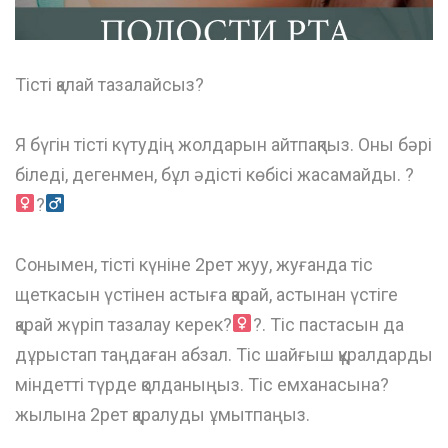
Тісті қалай тазалайсыз?
⠀
Я бүгін тісті күтудің жолдарын айтпақпыз. Оны бəрі
біледі, дегенмен, бұл əдісті көбісі жасамайды. ?‍
?‍
⠀
Сонымен, тісті күніне 2рет жуу, жуғанда тіс
щеткасын үстінен астыға қарай, астынан үстіге
қарай жүріп тазалау керек?‍
?. Тіс пастасын да
дұрыстап таңдаған абзал. Тіс шайғыш құралдарды
міндетті түрде қолданыңыз. Тіс емханасына?
жылына 2рет қаралуды ұмытпаңыз.
⠀