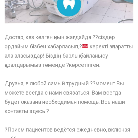
Достар, кез келген қиын жағдайда ??сіздер
əрдайым бізбен хабарласып,?
керекті ақпаратты
ала аласыздар! Біздің барлық байланысу
құралдарымыз төменде ?көрсетілген.
⠀
Друзья, в любой самый трудный ??момент Вы
можете всегда с нами связаться. Вам всегда
будет оказана необходимая помощь. Все наши
контакты здесь ?
⠀
?Прием пациентов ведётся ежедневно, включая