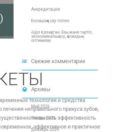
Аккредитация
Болашаққа сау тіспен
Әділ Қазақстан: Заң және тәртіп,
экономикалық өсу, қоғамдық
оптимизм
Свежие комментарии
КЕТЫ
Архивы
временные технологии и средства
Май 2026
о лечения неправильного прикуса зубов,
 существенно повысить эффективность
Январь 2025
 современное, эффективное и практичное
Декабрь 2024