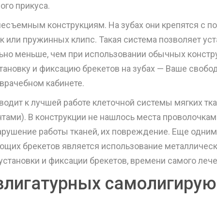
ого прикуса.
 несъемным конструкциям. На зубах они крепятся с
к или пружинных клипс. Такая система позволяет ус
ьно меньше, чем при использовании обычных конструк
тановку и фиксацию брекетов на зубах — Ваше свобо
оврачебном кабинете.
водит к лучшей работе клеточной системы мягких тк
тами). В конструкции не нашлось места проволочкам 
нарушение работы тканей, их повреждение. Еще одн
щих брекетов является использование металлическо
установки и фиксации брекетов, времени самого лече
злигатурных самолигирую