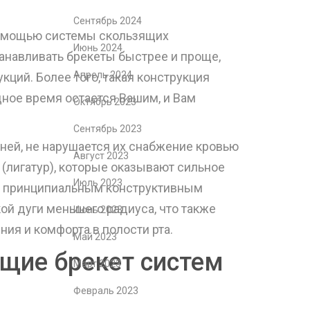
Сентябрь 2024
 помощью системы скользящих
Июнь 2024
танавливать брекеты быстрее и проще,
Апрель 2024
ций. Более того, такая конструкция
дное время остается Вашим, и Вам
Октябрь 2023
Сентябрь 2023
аней, не нарушается их снабжение кровью
Август 2023
(лигатур), которые оказывают сильное
Июль 2023
им принципиальным конструктивным
й дуги меньшего радиуса, что также
Июнь 2023
ния и комфорта в полости рта.
Май 2023
щие брекет систем
Март 2023
Февраль 2023