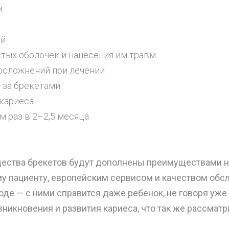
и
ий
тых оболочек и нанесения им травм
осложнений при лечении
 за брекетами
кариеса
м раз в 2–2,5 месяца
ущества брекетов будут дополнены преимуществами 
 пациенту, европейским сервисом и качеством обсл
де — с ними справится даже ребенок, не говоря уже
зникновения и развития кариеса, что так же рассма