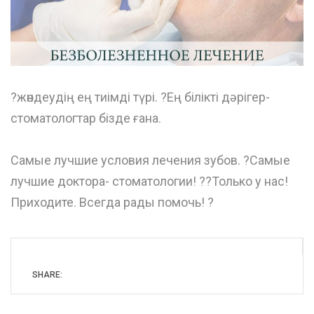
?жөндеудің ең тиімді түрі. ?Ең білікті дəрігер-
стоматологтар бізде ғана.
⠀
Самые лучшие условия лечения зубов. ?Самые
лучшие доктора- стоматологии! ?‍?Только у нас!
Приходите. Всегда рады помочь! ?
SHARE: