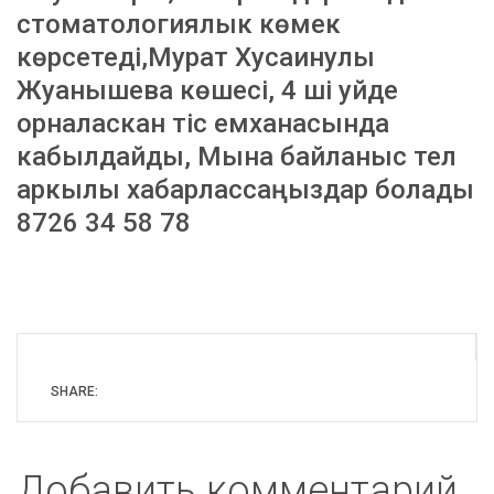
стоматологиялык көмек
көрсетеді,Мурат Хусаинулы
Жуанышева көшесі, 4 ші уйде
орналаскан тіс емханасында
кабылдайды, Мына байланыс тел
аркылы хабарлассаңыздар болады
8726 34 58 78
SHARE:
Добавить комментарий