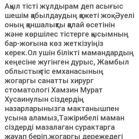
Ақыл тісті жұлдырам деп асығыс
шешім қабылдаудың қажеті жоқ. Әуелі
оның қаншалықты қалай өсетінін
және көршілес тістерге қысымның
бар-жоғына көз жеткізуіңіз
керек.Ол ушін білікті мамандардың
кеңесіне жугінген дурыс, Жамбыл
облыстық тіс емханасының
жогаргы санатты хирург
стоматологі Хамзин Мурат
Хусаинулын сіздердің
назарларынызга мактанышпен
усына аламыз,Тәжірибелі маман
сіздерді мазалаган сурактарга
жауап беріп,жогаргы дережедегі