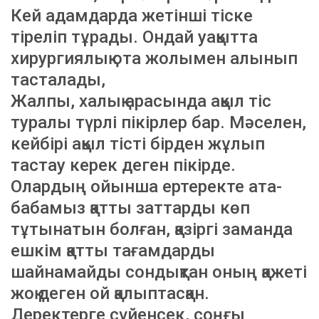
Кей адамдарда жетінші тіске
тіреліп тұрады. Ондай уақытта
хирургиялық ота жолымен алынып
тасталады,
Жалпы, халық арасында ақыл тіс
туралы түрлі пікірлер бар. Мәселен,
кейбірі ақыл тісті бірден жұлып
тастау керек деген пікірде.
Олардың ойынша ертеректе ата-
бабамыз қатты заттарды көп
тұтынатын болған, қазіргі заманда
ешкім қатты тағамдарды
шайнамайды сондықтан оның қажеті
жоқ деген ой қалыптасқан.
Деректерге сүйенсек, соңғы