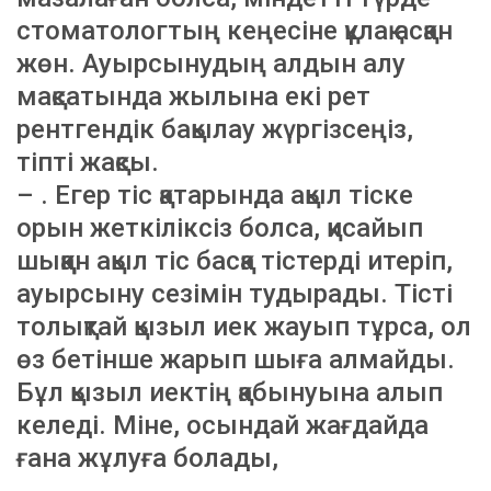
стоматологтың кеңесіне құлақ асқан
жөн. Ауырсынудың алдын алу
мақсатында жылына екі рет
рентгендік бақылау жүргізсеңіз,
тіпті жақсы.
– . Егер тіс қатарында ақыл тіске
орын жеткіліксіз болса, қисайып
шыққан ақыл тіс басқа тістерді итеріп,
ауырсыну сезімін тудырады. Тісті
толықтай қызыл иек жауып тұрса, ол
өз бетінше жарып шыға алмайды.
Бұл қызыл иектің қабынуына алып
келеді. Міне, осындай жағдайда
ғана жұлуға болады,