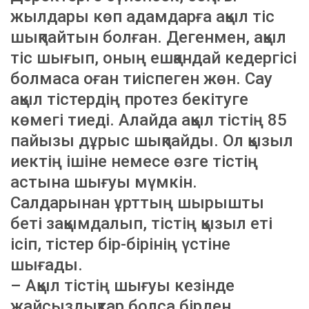
жылдары көп адамдарға ақыл тіс
шықпайтын болған. Дегенмен, ақыл
тіс шығып, оның ешқандай кедергісі
болмаса оған тиіспеген жөн. Сау
ақыл тістердің протез бекітуге
көмегі тиеді. Алайда ақыл тістің 85
пайызы дұрыс шықпайды. Ол қызыл
иектің ішіне немесе өзге тістің
астына шығуы мүмкін.
Салдарынан ұрттың шырышты
беті зақымдалып, тістің қызыл еті
ісіп, тістер бір-бірінің үстіне
шығады.
– Ақыл тістің шығуы кезінде
жайсыздықтар болса бірден