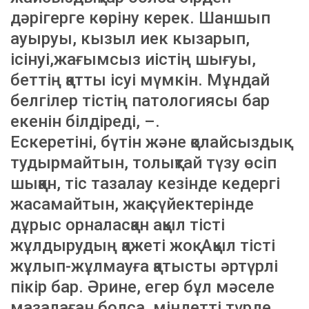
дәрігерге көріну керек. Шаншып
ауыруы, кызыл иек кызарып,
ісінуі,жағымсыз иістің шығуы,
беттің қатты ісуі мүмкін. Мұндай
белгілер тістің патологиясы бар
екенін білдіреді, –.
Ескеретіні, бүтін және қолайсыздық
тудырмайтын, толықтай түзу өсіп
шыққан, тіс тазалау кезінде кедергі
жасамайтын, жақ сүйектерінде
дұрыс орналасқан ақыл тісті
жұлдырудың қажеті жоқ. Ақыл тісті
жұлып-жұлмауға қатысты әртүрлі
пікір бар. Әрине, егер бұл мәселе
мазалаған болса, міндетті түрде