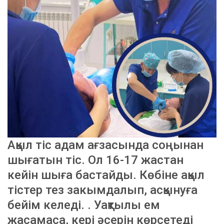
Ақыл тіс адам ағзасында соңынан
шығатын тіс. Ол 16-17 жастан
кейін шыға бастайды. Көбіне ақыл
тістер тез закымдалып, асқынуға
бейім келеді. . Уақтылы ем
жасамаса, кері әсерін көрсетеді