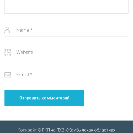
Копирайт © ГКП на ПХВ «Жамбылская областная