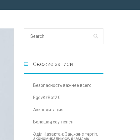
Свежие записи
Безопасность важнее всего
EgovKzBot2.0
Аккредитация
Болашаққа сау тіспен
Әділ Қазақстан: Заң және тәртіп,
экономикалық өсу, қоғамдық