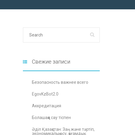
Свежие записи
Безопасность важнее всего
EgovKzBot2.0
Аккредитация
Болашаққа сау тіспен
Әділ Қазақстан: Заң және тәртіп,
экономикалық өсу, қоғамдық