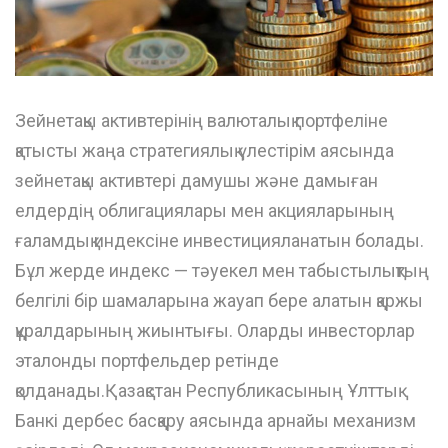
Зейнетақы активтерінің валюталық портфеліне
қатысты жаңа стратегиялық үлестірім аясында
зейнетақы активтері дамушы және дамыған
елдердің облигациялары мен акцияларының
ғаламдық индексіне инвестицияланатын болады.
Бұл жерде индекс — тәуекел мен табыстылықтың
белгілі бір шамаларына жауап бере алатын қаржы
құралдарының жиынтығы. Оларды инвесторлар
эталонды портфельдер ретінде
қолданады.Қазақстан Республикасының Ұлттық
Банкі дербес басқару аясында арнайы механизм