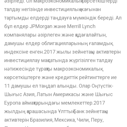
әзірледі. Ол макроэкономикалық көрсеткіштерді
талдау негізінде инвестициялық жағынан
тартымды елдерді таңдауға мүмкіндік береді. Ал
бұл елдер JPMorgan және Merrill Lynch
компанялары әзірлеген және қадағалайтын,
дамушы елдер облигацияларының ғаламдық
индексіне енген.2017 жылы зейнетақы активтерін
инвестициялау мақсатында жүргізілген талдау
нәтижесінде тұрақты макроэкономикалық
көрсеткіштерге және кредиттік рейтингтерге ие
11 дамушы ел таңдап алынды. Олар Оңтүстік-
Шығыс Азия, Латын Америкасы және Шығыс
Еуропа аймақтарындағы мемлекеттер.2017
жылдың қарашасында Ұлттық Банк зейнетақы
активтерін Бразилия, Мексика, Чили, Перу,