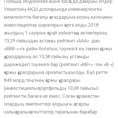
Польша, Индонезия және басқа да дамушы елдер
Үкіметінің АҚШ долларында номинирленген
мемлекеттік бағалы қағаздарына кезең-кезеңмен
инвестициялау шараларын қолға алды.2018
жылдың 1 сәуіріне қарай зейнетақы активтерінің
73,29 пайыздан астамы рейтингі «ААА» -дан
«BBB-»-ға дейін болатын, тәуекелі ең төмен қаржы
құралдарына, ал 15,58 пайызы ұстамды
дәрежедегі тәуекелі бар (рейтингі «ВВ+» -тен «В-»)
қаржы құралдарына орналастырылды. Бұл ретте
849 млрд теңгенің қаржы құралдары
(инвестициялық портфельдің 10,08 пайызы)
рейтингтік бағаға ие емес. Соған қарамастан
олардың эмитенттері алдыңғы қатарлы
халықаралық агенттіктер тарапынан барабар