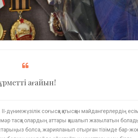
ұрметті ағайын!
І-дүниежүзілік соғысқа қатысқан майдангерлердің есі
әрмәр тасқа олардың аттары қашалып жазылатын болад
тарыңыз болса, жарияланып отырған тізімде бар-жо