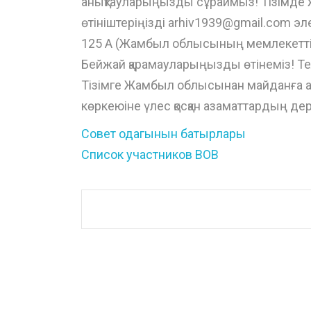
анықтауларыңызды сұраймыз! Тізімде жо
өтініштеріңізді arhiv1939@gmail.com э
125 А (Жамбыл облысының мемлекетті
Бейжай қарамауларыңызды өтінеміз! Тел.
Тізімге Жамбыл облысынан майданға 
көркеюіне үлес қосқан азаматтардың дер
Совет одагынын батырлары
Cписок участников ВОВ