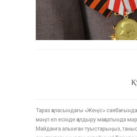
Қ
Тараз қаласындағы «Жеңіс» саябағында І
мәңгі ел есінде қалдыру мақсатында м
Майданға алынған туыстарыңыз, таныс