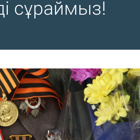
ді сұраймыз!