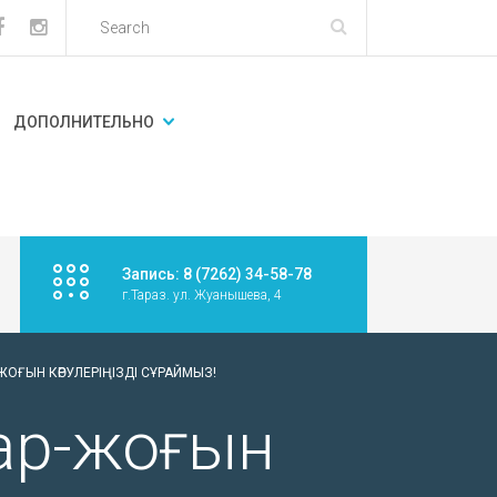
ДОПОЛНИТЕЛЬНО
Запись: 8 (7262) 34-58-78
г.Тараз. ул. Жуанышева, 4
ЖОҒЫН КӨРУЛЕРІҢІЗДІ СҰРАЙМЫЗ!
бар-жоғын