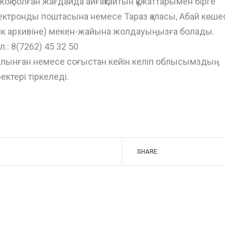
қ болған жағдайда айғақтайтын құжаттарымен бірге
лектронды поштасына немесе Тараз қаласы, Абай көшес
к архивіне) мекен-жайына жолдауыңызға болады.
: 8(7262) 45 32 50
алынған немесе соғыстан кейін келіп облысымздың
ектері тіркеледі.
SHARE: