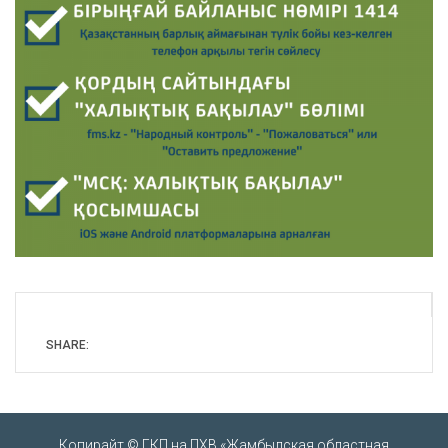
SHARE:
Копирайт © ГКП на ПХВ «Жамбылская областная