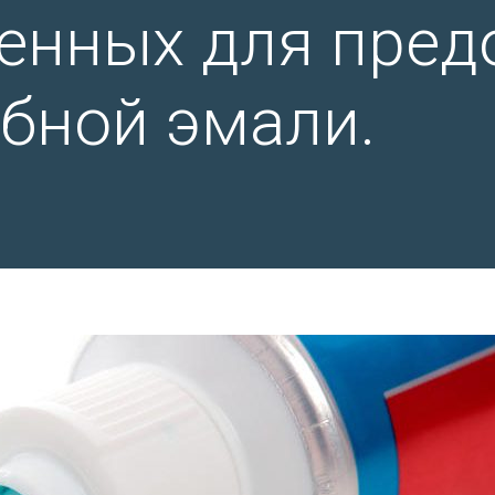
енных для пре
убной эмали.