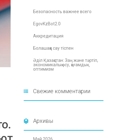
Безопасность важнее всего
EgovKzBot2.0
Аккредитация
Болашаққа сау тіспен
Әділ Қазақстан: Заң және тәртіп,
экономикалық өсу, қоғамдық
оптимизм
Свежие комментарии
Архивы
о.
ают
Май 2026