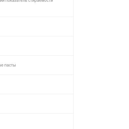
ий показатель стираемости
ые пасты