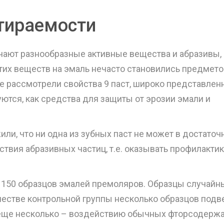
тираемости
лючают разнообразные активные вещества и абразивы,
их веществ на эмаль нечасто становились предмет
е рассмотрели свойства 9 паст, широко представлен
ются, как средства для защиты от эрозии эмали и
ли, что ни одна из зубных паст не может в достаточ
ствия абразивных частиц, т.е. оказывать профилакти
 150 образцов эмалей премоляров. Образцы случай
честве контрольной группы несколько образцов подв
еще несколько – воздействию обычных фторсодерж