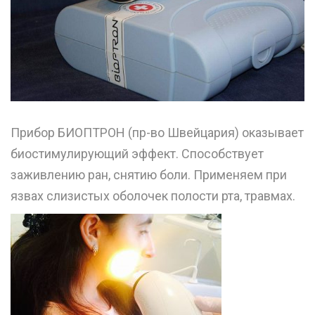
Прибор БИОПТРОН (пр-во Швейцария) оказывает
биостимулирующий эффект. Способствует
заживлению ран, снятию боли. Применяем при
язваx слизистыx оболочек полости рта, травмаx.