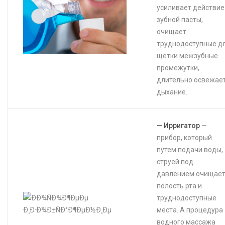
усиливает действие
зубной пасты,
очищает
труднодоступные д
щетки межзубные
промежутки,
длительно освежае
дыхание.
— Ирригатор
—
прибор, который
путем подачи воды,
струей под
давлением очищае
полость рта и
труднодоступные
места. А процедура
водного массажа