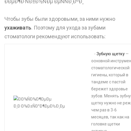
Чтобы зубы были здоровыми, за ними нужно
ухаживать
. Поэтому для ухода за зубами
стоматологи рекомендуют использовать: ⠀
⠀-
Зубную щетку
—
основной инструме
стоматологической
гигиены, который в
тандеме с пастой
бережет здоровье
зубов. Менять зубн
щетку нужно не реж
чем раз в 3-6
месяцев, так как на
головке щетки
активно