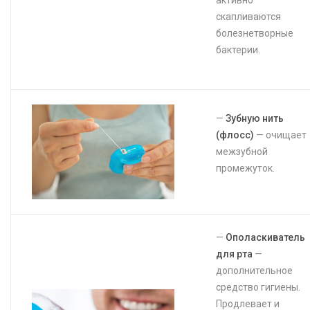
скапливаются
болезнетворные
бактерии.⠀⠀⠀⠀
⠀⠀
—
Зубную нить
(флосс)
— очищает
межзубной
промежуток.⠀
⠀⠀⠀⠀⠀⠀⠀⠀⠀⠀⠀⠀⠀
—
Ополаскиватель
для рта
—
дополнительное
средство гигиены.
Продлевает и