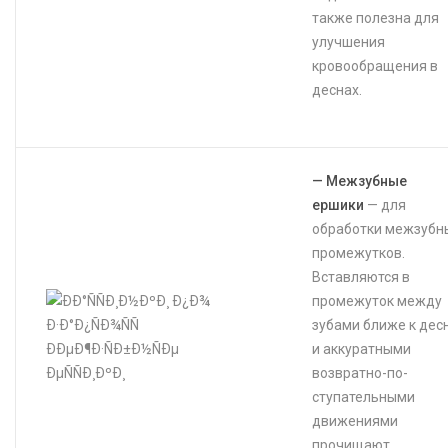
также полезна для
улучшения
кровообращения в
деснах. ⠀⠀⠀⠀⠀⠀⠀
⠀⠀⠀⠀⠀⠀
— Межзубные
ершики
— для
обработки межзубн
промежутков.
Вставляются в
промежуток меж­ду
зубами ближе к дес
и аккуратными
возвратно-по­
ступательными
движениями
прочищают