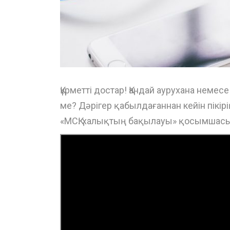
Құрметті достар! Қандай аурухана немес
ме? Дәрігер қабылдағаннан кейін пікі
«МСҚ: халықтың бақылауы» қосымшасы