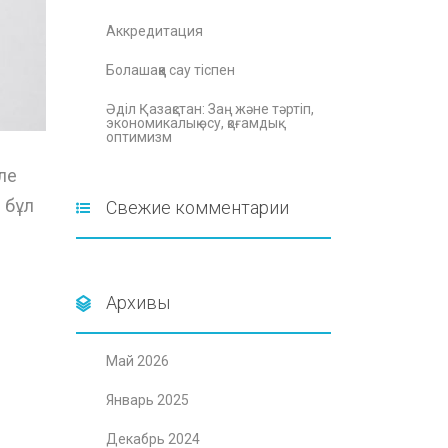
Аккредитация
Болашаққа сау тіспен
Әділ Қазақстан: Заң және тәртіп,
экономикалық өсу, қоғамдық
оптимизм
ле
 бұл
Свежие комментарии
Архивы
Май 2026
Январь 2025
Декабрь 2024