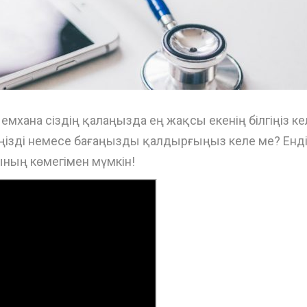
е емхана сіздің қалаңызда ең жақсы екенің білгіңіз ке
ріңізді немесе бағаңызды қалдырғыңыз келе ме? Енді
ның көмегімен мүмкін!