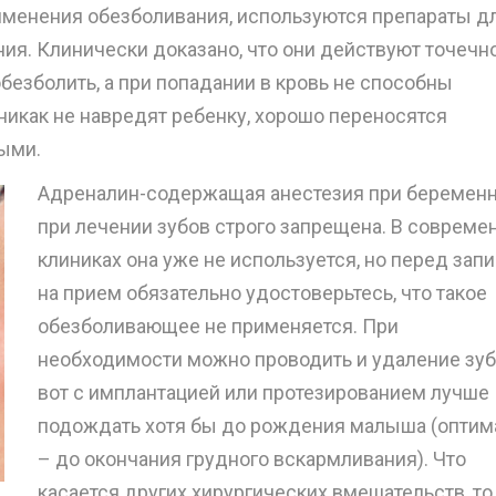
рименения обезболивания, используются препараты д
ия. Клинически доказано, что они действуют точечно
обезболить, а при попадании в кровь не способны
никак не навредят ребенку, хорошо переносятся
ыми.
Адреналин-содержащая анестезия при беремен
при лечении зубов строго запрещена. В совреме
клиниках она уже не используется, но перед зап
на прием обязательно удостоверьтесь, что такое
обезболивающее не применяется. При
необходимости можно проводить и удаление зубо
вот с имплантацией или протезированием лучше
подождать хотя бы до рождения малыша (оптим
– до окончания грудного вскармливания). Что
касается других хирургических вмешательств, то