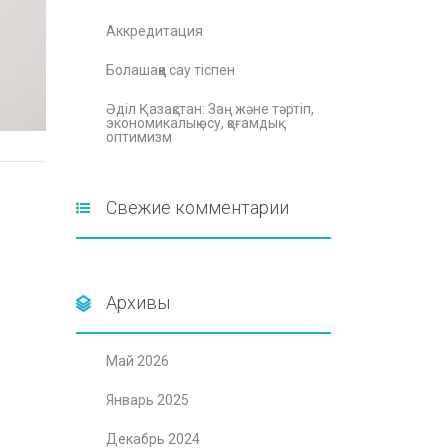
Аккредитация
Болашаққа сау тіспен
Әділ Қазақстан: Заң және тәртіп,
экономикалық өсу, қоғамдық
оптимизм
Свежие комментарии
Архивы
Май 2026
Январь 2025
Декабрь 2024