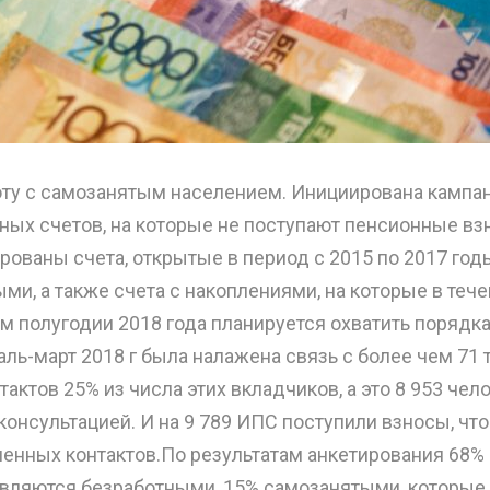
оту с самозанятым населением. Инициирована кампа
ных счетов, на которые не поступают пенсионные вз
ованы счета, открытые в период с 2015 по 2017 годы
и, а также счета с накоплениями, на которые в теч
м полугодии 2018 года планируется охватить порядка
аль-март 2018 г была налажена связь с более чем 71 
актов 25% из числа этих вкладчиков, а это 8 953 чел
онсультацией. И на 9 789 ИПС поступили взносы, что
ленных контактов.По результатам анкетирования 68% 
являются безработными, 15% самозанятыми, которые