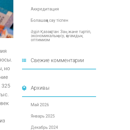
Аккредитация
Болашаққа сау тіспен
Әділ Қазақстан: Заң және тәртіп,
экономикалық өсу, қоғамдық
оптимизм
ния
носы.
Свежие комментарии
, но
ение
 325
Архивы
тыс.
овек
Май 2026
Январь 2025
из
Декабрь 2024