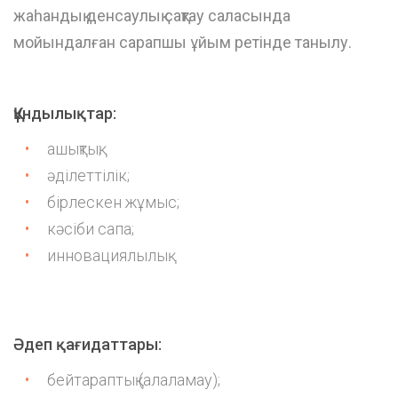
жаһандық денсаулық сақтау саласында
мойындалған сарапшы ұйым ретінде танылу.
Құндылықтар
:
ашықтық;
әділеттілік;
бірлескен жұмыс;
кәсіби сапа;
инновациялылық.
Әдеп қағидаттары
:
бейтараптық (алаламау);