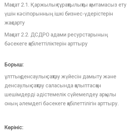
Мақсат 2.1. Қаржылық тұрақтылықты қамтамасыз ету
үшін кәсіпорынның ішкі бизнес-үдерістерін
жақсарту
Мақсат 2.2. ДСДРО адами ресурстарының
бәсекеге қабілеттіліктерін арттыру
Борыш
:
ұлттық денсаулық сақтау жүйесін дамыту және
денсаулық сақтау саласында қалыптасқан
шешімдерді әдістемелік сүйемелдеу арқылы
оның әлемдегі бәсекеге қабілеттілігін арттыру.
Көрініс
: