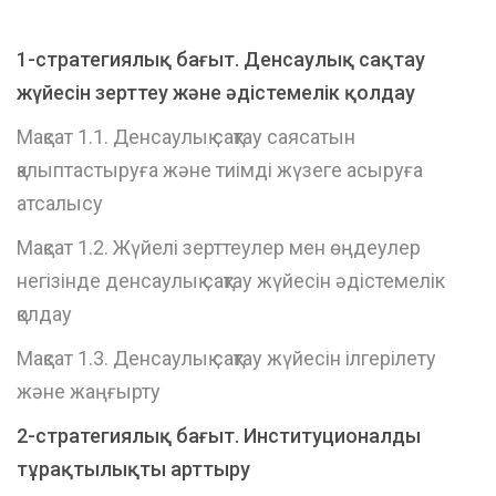
1-стратегиялық бағыт. Денсаулық сақтау
жүйесін зерттеу және әдістемелік қолдау
Мақсат 1.1. Денсаулық сақтау саясатын
қалыптастыруға және тиімді жүзеге асыруға
атсалысу
Мақсат 1.2. Жүйелі зерттеулер мен өңдеулер
негізінде денсаулық сақтау жүйесін әдістемелік
қолдау
Мақсат 1.3. Денсаулық сақтау жүйесін ілгерілету
және жаңғырту
2-стратегиялық бағыт.
Институционалды
тұрақтылықты арттыру