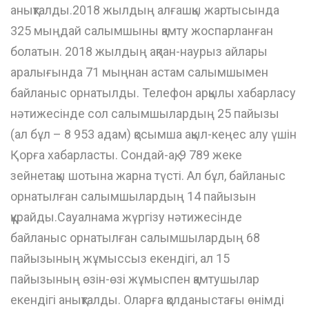
анықталды.2018 жылдың алғашқы жартысында
325 мыңдай салымшыны қамту жоспарланған
болатын. 2018 жылдың ақпан-наурыз айлары
аралығында 71 мыңнан астам салымшымен
байланыс орнатылды. Телефон арқылы хабарласу
нәтижесінде сол салымшылардың 25 пайызы
(ал бұл – 8 953 адам) қосымша ақыл-кеңес алу үшін
Қорға хабарласты. Сондай-ақ, 9 789 жеке
зейнетақы шотына жарна түсті. Ал бұл, байланыс
орнатылған салымшылардың 14 пайызын
құрайды.Сауалнама жүргізу нәтижесінде
байланыс орнатылған салымшылардың 68
пайызының жұмыссыз екендігі, ал 15
пайызының өзін-өзі жұмыспен қамтушылар
екендігі анықталды. Оларға қолданыстағы өнімді