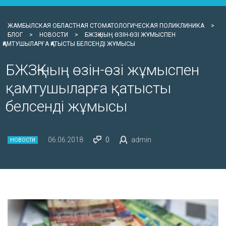
ЖАМБЫЛСКАЯ ОБЛАСТНАЯ СТОМАТОЛОГИЧЕСКАЯ ПОЛИКЛИНИКА
>
БЛОГ
>
НОВОСТИ
>
БЖЗҚ-НЫҢ ӨЗІН-ӨЗІ ЖҰМЫСПЕН
ҚАМТУШЫЛАРҒА ҚАТЫСТЫ БЕЛСЕНДІ ЖҰМЫСЫ
БЖЗҚ-ның өзін-өзі жұмыспен
қамтушыларға қатысты
белсенді жұмысы
06.06.2018
0
admin
НОВОСТИ