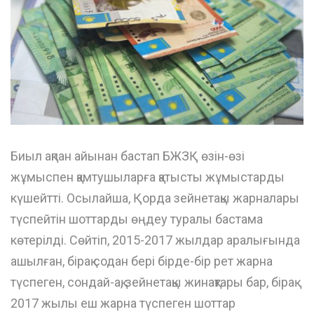
Биыл ақпан айынан бастап БЖЗҚ өзін-өзі
жұмыспен қамтушыларға қатысты жұмыстарды
күшейтті. Осылайша, Қорда зейнетақы жарналары
түспейтін шоттарды өңдеу туралы бастама
көтерілді. Сөйтіп, 2015-2017 жылдар аралығында
ашылған, бірақ содан бері бірде-бір рет жарна
түспеген, сондай-ақ, зейнетақы жинақтары бар, бірақ
2017 жылы еш жарна түспеген шоттар