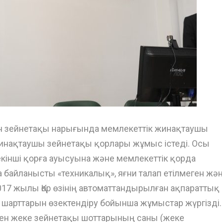
рын зейнетақы нарығында мемлекеттік жинақтаушы
инақтаушы зейнетақы қорлары жұмыс істеді. Осы
інші қорға ауысуына және мемлекеттік қорда
байланысты «техникалық», яғни талап етілмеген жә
017 жылы Қор өзінің автоматтандырылған ақпараттық
шарттарын өзектендіру бойынша жұмыстар жүргізді.
ген жеке зейнетақы шоттарының саны (жеке