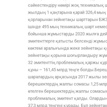
сәйкестендіру нөмірі жоқ техникалық ш
жылдың 1 қаңтарына қарай 326,4 мың
қорларынан зейнетақы шарттарын БЖЗҚ-ғ
ішінде 495 мың техникалық шарт неме
бойынша жұмыстарды 2020 жылға дей
эмитенттерге қатысты белсенді жұмыс
көктемі аралығында жеке зейнетақы 
зейнетақы қорына шоғырландыру жұмыс
32 эмитенттің проблемалық қаржы құр
құны – 161,45 млрд теңге болды.Береш
шаралардың арқасында 2017 жылы зей
берешектердің жалпы сомасы 1,25 млр
өтелген берешектердің жалпы сомасы
проблемалық эмитент қалды. Олардың
37,3 млрд теңгені құрады. Бұл зейнета