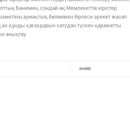
ттық Банкімен, сондай-ақ Мемлекеттік кірістер
зметінің аумақтық бөлімімен бірлесе әрекет жасап
ң өз құнды қағаздарын сатудан түскен қаражатты
н анықтау.
SHARE: