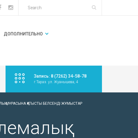
ДОПОЛНИТЕЛЬНО
Запись: 8 (7262) 34-58-78
г.Тараз. ул. Жуанышева, 4
АЛЫҚ МҰРАСЫНА ҚАТЫСТЫ БЕЛСЕНДІ ЖҰМЫСТАР
блемалық