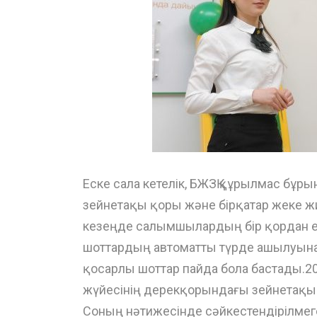
Еске сала кетелік, БЖЗҚ құрылмас бұ
зейнетақы қоры және бірқатар жеке ж
кезеңде салымшылардың бір қордан ек
шоттардың автоматты түрде ашылуына 
қосарлы шоттар пайда бола бастады.2
жүйесінің дерекқорындағы зейнетақы 
Соның нәтижесінде сәйкестендірілме