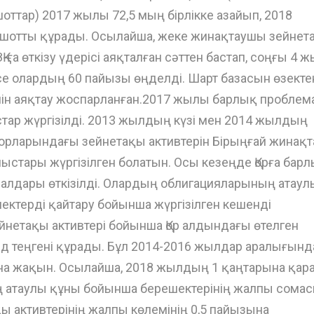
оттар) 2017 жылы 72,5 мың бірлікке азайып, 2018
 шотты құрады. Осылайша, жеке жинақтаушы зейнет
а өткізу үдерісі аяқталған сәттен бастап, соңғы 4 
се олардың 60 пайызы өңделді. Шарт базасын өзекте
ін аяқтау жоспарланған.2017 жылы барлық пробле
тар жүргізілді. 2013 жылдың күзі мен 2014 жылдың
қорларындағы зейнетақы активтерін Бірыңғай жинақ
тары жүргізілген болатын. Осы кезеңде Қорға бар
алдары өткізілді. Олардың облигацияларының атаул
ектерді қайтару бойынша жүргізілген кешенді
нетақы активтері бойынша Қор алдындағы өтелген
д теңгені құрады. Бұл 2014-2016 жылдар аралығынд
на жақын. Осылайша, 2018 жылдың 1 қаңтарына қара
 атаулы құны бойынша берешектерінің жалпы сома
қы активтерінің жалпы көлемінің 0,5 пайызына