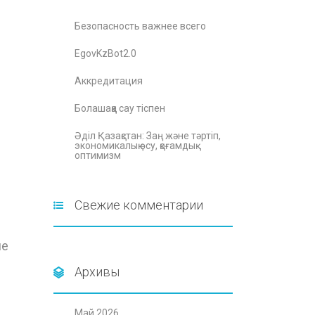
Безопасность важнее всего
EgovKzBot2.0
Аккредитация
Болашаққа сау тіспен
Әділ Қазақстан: Заң және тәртіп,
экономикалық өсу, қоғамдық
оптимизм
Свежие комментарии
не
Архивы
Май 2026