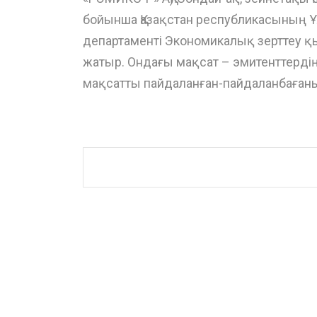
бойынша Қазақстан республикасының Ұл
департаменті Экономикалық зерттеу қы
жатыр. Ондағы мақсат – эмитенттерді
мақсатты пайдаланған-пайдаланбағаны