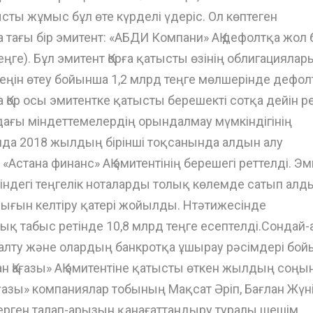
ты жұмыс бұл өте күрделі үдеріс. Ол көптеген
а тағы бір эмитент: «АБДИ Компани» АҚ дефолтқа жол 
ңге). Бұл эмитент Қорға қатысты өзінің облигациялар
зеңін өтеу бойынша 1,2 млрд теңге мөлшерінде дефол
тта Қор осы эмитентке қатысты берешекті сотқа дейін р
дағы міндеттемелердің орындалмау мүмкіндігінің
да 2018 жылдың бірінші тоқсанында алдын алу
Астана финанс» АҚ эмитентінің берешегі реттелді. Эм
ліндегі теңгелік ноталарды толық көлемде сатып алд
 шығын келтіру қатері жойылды. Нтәтижесінде
табыс ретінде 10,8 млрд теңге есептелді.
Сондай-а
оңалту және олардың банкротқа ұшырау рәсімдері бо
ан Қағазы» АҚ эмитентіне қатысты өткен жылдың соңы
ғазы» компаниялар тобының Мақсат Әріп, Бағлан Жүн
ерген талап-арызын қанағаттандыру туралы шешім