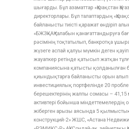
шығарды. Бұл азаматтар «Қазақстан Қа
директорлары. Бұл талаптардың «Қазақ
байланысты тиісті қаражат өндіріп алын
«БЖЗҚ» АҚ талабын қанағаттандыруға ба
рәсімінің тоқтатылып, банкротқа ұшыр
жүзеге аспай қалуы мүмкін деген қауі
жауапкер ретінде қатысып жатқан тұлғ
компаниясына қатысты қолданылған б
қиындықтарға байланысты орын алып о
инвестициялық портфелінде 20 пробл
берешектерінің жалпы сомасы – 41,15 м
активтері бойынша міндеттемелердің 
жіберген арызы аясында 5 қылмыстық 
конструкций-2» ЖШС, «Астана Недвижимо
«РЭМИКС-Р» АҚ).Сондай-ақ, зейнетақы Қ