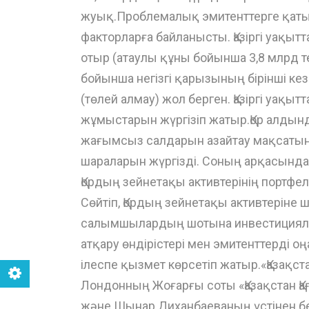
жуық.Проблемалық эмитенттерге қатыс
факторларға байланысты. Қазіргі уақытт
отыр (атаулы құны бойынша 3,8 млрд те
бойынша негізгі қарызының бірінші ке
(төлей алмау) жол берген. Қазіргі уақы
жұмыстарын жүргізіп жатыр.Қор алдын
жағымсыз салдарын азайтау мақсатын
шараларын жүргізді. Соның арқасында «
Қордың зейнетақы активтерінің портфе
Сөйтіп, Қордың зейнетақы активтеріне
салымшылардың шотына инвестициялық 
атқару өндірістері мен эмитенттерді 
ілеспе қызмет көрсетіп жатыр.«Қазақст
Лондонның Жоғарғы соты «Қазақстан Қа
және Шынар Диханбаеваның үстінен б